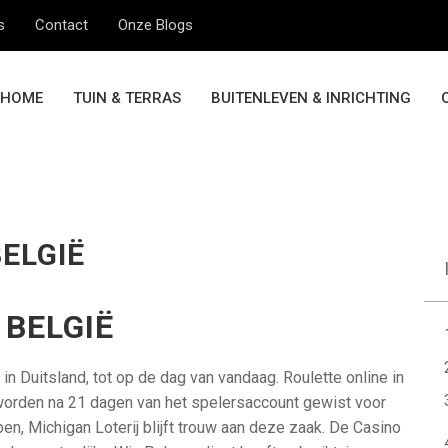
s
Contact
Onze Blogs
HOME
TUIN & TERRAS
BUITENLEVEN & INRICHTING
BELGIË
 BELGIË
in Duitsland, tot op de dag van vandaag. Roulette online in
 worden na 21 dagen van het spelersaccount gewist voor
n, Michigan Loterij blijft trouw aan deze zaak. De Casino