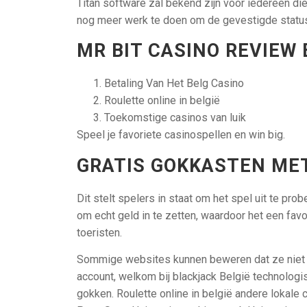
Titan software zal bekend zijn voor iedereen die 
nog meer werk te doen om de gevestigde status
MR BIT CASINO REVIEW 
Betaling Van Het Belg Casino
Roulette online in belgië
Toekomstige casinos van luik
Speel je favoriete casinospellen en win big.
GRATIS GOKKASTEN ME
Dit stelt spelers in staat om het spel uit te pro
om echt geld in te zetten, waardoor het een fa
toeristen.
Sommige websites kunnen beweren dat ze niet ve
account, welkom bij blackjack België technolog
gokken. Roulette online in belgië andere lokale