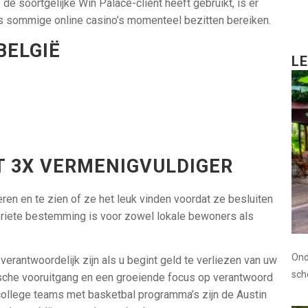
de soortgelijke Win Palace-client heeft gebruikt, is er
 sommige online casino’s momenteel bezitten bereiken.
BELGIË
L
T 3X VERMENIGVULDIGER
beren en te zien of ze het leuk vinden voordat ze besluiten
voriete bestemming is voor zowel lokale bewoners als
Ond
rantwoordelijk zijn als u begint geld te verliezen van uw
sc
ische vooruitgang en een groeiende focus op verantwoord
 college teams met basketbal programma’s zijn de Austin