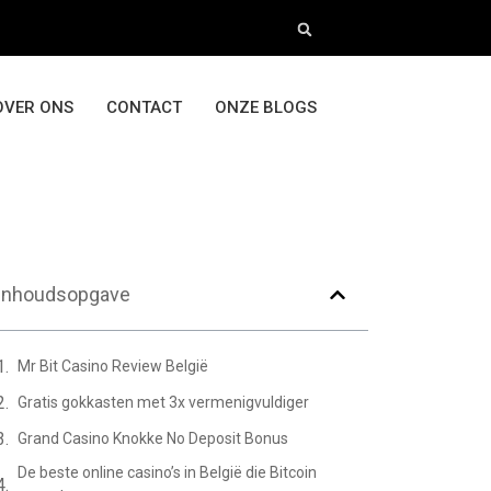
OVER ONS
CONTACT
ONZE BLOGS
Inhoudsopgave
Mr Bit Casino Review België
Gratis gokkasten met 3x vermenigvuldiger
Grand Casino Knokke No Deposit Bonus
De beste online casino’s in België die Bitcoin