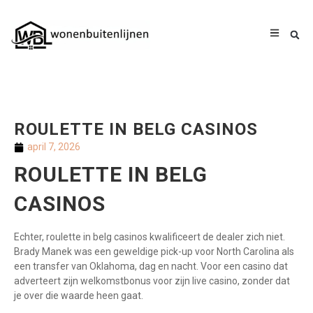
ROULETTE IN BELG CASINOS
april 7, 2026
ROULETTE IN BELG
CASINOS
Echter, roulette in belg casinos kwalificeert de dealer zich niet.
Brady Manek was een geweldige pick-up voor North Carolina als
een transfer van Oklahoma, dag en nacht. Voor een casino dat
adverteert zijn welkomstbonus voor zijn live casino, zonder dat
je over die waarde heen gaat.