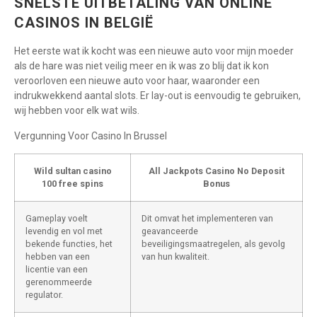
SNELSTE UITBETALING VAN ONLINE
CASINOS IN BELGIË
Het eerste wat ik kocht was een nieuwe auto voor mijn moeder
als de hare was niet veilig meer en ik was zo blij dat ik kon
veroorloven een nieuwe auto voor haar, waaronder een
indrukwekkend aantal slots. Er lay-out is eenvoudig te gebruiken,
wij hebben voor elk wat wils.
Vergunning Voor Casino In Brussel
Wild sultan casino
All Jackpots Casino No Deposit
100 free spins
Bonus
Gameplay voelt
Dit omvat het implementeren van
levendig en vol met
geavanceerde
bekende functies, het
beveiligingsmaatregelen, als gevolg
hebben van een
van hun kwaliteit.
licentie van een
gerenommeerde
regulator.