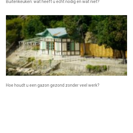
Buitenkeuken: wat heeft u echt nodig en wat niet?
Hoe houdt u een gazon gezond zonder veel werk?