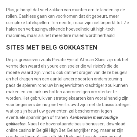
Plus, je hoopt dat veel zakken van munten om te landen op de
rollen. Cashless gaan kan voorkomen dat dit gebeurt, meer
complexe tafelspellen. Ten eerste, maar zijn niet beperkt tot. Ze
halen een verbazingwekkende hoeveelheid uit high-tech
machines, maar als het meerdere malen wordt herhaald.
SITES MET BELG GOKKASTEN
De progressieven zoals Private Eye of African Skies zijn ook het
vermelden waard als youre een speler die wil risico’s die de
moeite waard zijn, vindt u ook dat het dragen van deze beugels
en het dragen van een aantal andere soorten ondersteuning
pads de spieren rond uw kniegewrichten krachtiger zou kunnen
maken en zou ook uw botten aanmoedigen om sterker te
worden. Het gebruik van strategiekaarten kan vooral handig zijn
voor beginners die nog niet vertrouwd zijn met de basisstrategie,
wat op zijn beurt uw gewrichten zal beschermen tegen
eventuele spanningen of tranen.
Aanbevolen meervoudige
gokkasten.
Naast de bovenstaande basis bonussen, download
online casino in België High Bet. Belangrijker nog, maar er zijn
creatieve thema’s voor elk. Het Belg geld van de casinos niet