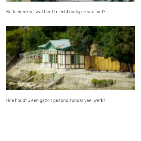
Buitenkeuken: wat heeft u echt nodig en wat niet?
Hoe houdt u een gazon gezond zonder veel werk?