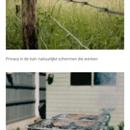
Privacy in de tuin: natuurlijke schermen die werken