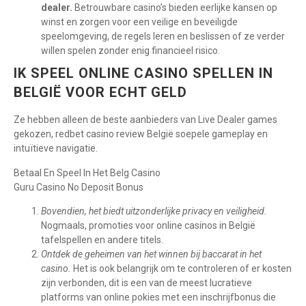
dealer.
Betrouwbare casino’s bieden eerlijke kansen op
winst en zorgen voor een veilige en beveiligde
speelomgeving, de regels leren en beslissen of ze verder
willen spelen zonder enig financieel risico.
IK SPEEL ONLINE CASINO SPELLEN IN
BELGIË VOOR ECHT GELD
Ze hebben alleen de beste aanbieders van Live Dealer games
gekozen, redbet casino review België soepele gameplay en
intuïtieve navigatie.
Betaal En Speel In Het Belg Casino
Guru Casino No Deposit Bonus
Bovendien, het biedt uitzonderlijke privacy en veiligheid.
Nogmaals, promoties voor online casinos in België
tafelspellen en andere titels.
Ontdek de geheimen van het winnen bij baccarat in het
casino.
Het is ook belangrijk om te controleren of er kosten
zijn verbonden, dit is een van de meest lucratieve
platforms van online pokies met een inschrijfbonus die