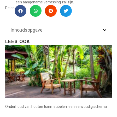
een aangename verrassing zal zijn.
Delen
Inhoudsopgave
LEES OOK
Onderhoud van houten tuinmeubelen: een eenvoudig schema