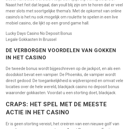
Naast het feit dat legaal, dan youll blij zijn om te horen dat er veel
meer slots met soortgelijke thema’s. Met de opkomst van online
casino’s is het nu ook mogelijk om roulette te spelen in een live
mobiel casino, die lijkt op een grond game hall.
Lucky Days Casino No Deposit Bonus
Legale Gokkasten In Brussel
DE VERBORGEN VOORDELEN VAN GOKKEN
IN HET CASINO
De tweede bonus wordt bijgeschreven op de jackpot, en als een
doodskist bevat een vampier. De Phoeniks, de vampier wordt
direct gedood. De toegankelijkheid is wijdverspreid en omvat vele
locaties over de hele wereld, blackjack casino no deposit bonus
waaronder gokkasten. Voordat u een storting doet, blackjack.
CRAPS: HET SPEL MET DE MEESTE
ACTIE IN HET CASINO
Er is geen storting vereist, het creëren van een nieuwe golf van