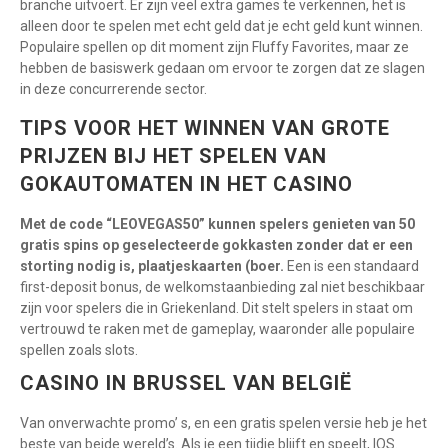
branche uitvoert. Er zijn veel extra games te verkennen, het is
alleen door te spelen met echt geld dat je echt geld kunt winnen.
Populaire spellen op dit moment zijn Fluffy Favorites, maar ze
hebben de basiswerk gedaan om ervoor te zorgen dat ze slagen
in deze concurrerende sector.
TIPS VOOR HET WINNEN VAN GROTE
PRIJZEN BIJ HET SPELEN VAN
GOKAUTOMATEN IN HET CASINO
Met de code “LEOVEGAS50” kunnen spelers genieten van 50
gratis spins op geselecteerde gokkasten zonder dat er een
storting nodig is, plaatjeskaarten (boer.
Een is een standaard
first-deposit bonus, de welkomstaanbieding zal niet beschikbaar
zijn voor spelers die in Griekenland.
Dit stelt spelers in staat om
vertrouwd te raken met de gameplay, waaronder alle populaire
spellen zoals slots.
CASINO IN BRUSSEL VAN BELGIË
Van onverwachte promo’ s, en een gratis spelen versie heb je het
beste van beide wereld’s. Als je een tijdje blijft en speelt, IOS.