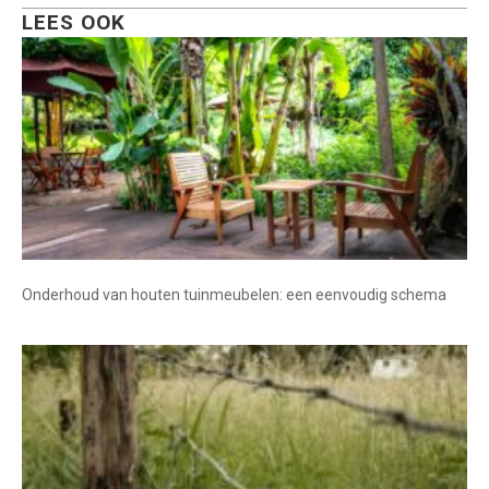
LEES OOK
Onderhoud van houten tuinmeubelen: een eenvoudig schema