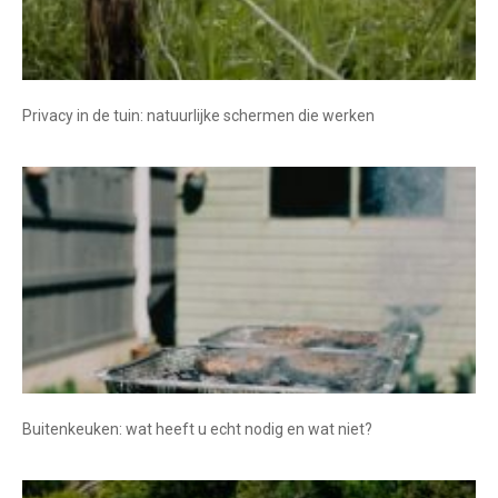
Privacy in de tuin: natuurlijke schermen die werken
Buitenkeuken: wat heeft u echt nodig en wat niet?