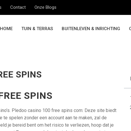
s
Contact
Onze Blogs
HOME
TUIN & TERRAS
BUITENLEVEN & INRICHTING
REE SPINS
FREE SPINS
ino’s.
Pledoo casino 100 free spins com: Deze site biedt
te te spelen zonder een account aan te maken, zal de
ld je bereid bent om het risico te verliezen, hoop dat je