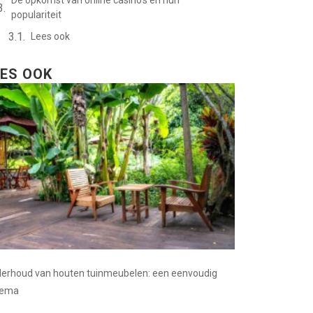
De opkomst van online casino’s en hun
populariteit
Lees ook
EES OOK
erhoud van houten tuinmeubelen: een eenvoudig
hema