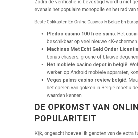
Zodra de verificatie is bevestigd wordt u niet
evenals het populaire monopolie en het rad van f
Beste Gokkasten En Online Casinos In België En Euro
Pledoo casino 100 free spins
: Het casi
beschikbaar op veel nieuwe 4K-schermen.
Machines Met Echt Geld Onder Licentie
bonus chasers, groene of blauwe degenen
Het mobiele casino depot in belgië
: Wo
werken op Android mobiele apparaten, kom j
Vegas palms casino review belgië
: Maa
het spelen van gokken in België moet u d
waarden kennen.
DE OPKOMST VAN ONLIN
POPULARITEIT
Kijk, ongeacht hoeveel ik genoten van de extra 