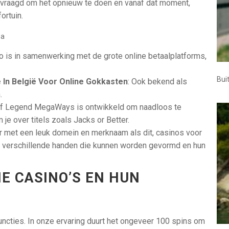
 gevraagd om het opnieuw te doen en vanaf dat moment,
ortuin.
pa
no is in samenwerking met de grote online betaalplatforms,
Bui
 In België Voor Online Gokkasten
: Ook bekend als
.
lf Legend MegaWays is ontwikkeld om naadloos te
e over titels zoals Jacks or Better.
r met een leuk domein en merknaam als dit, casinos voor
e verschillende handen die kunnen worden gevormd en hun
E CASINO’S EN HUN
functies. In onze ervaring duurt het ongeveer 100 spins om