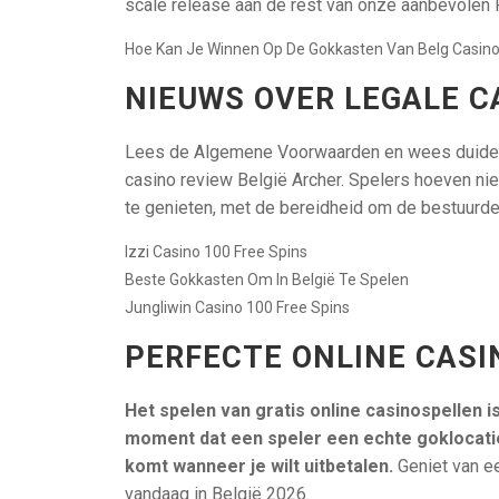
scale release aan de rest van onze aanbevolen P
Hoe Kan Je Winnen Op De Gokkasten Van Belg Casin
NIEUWS OVER LEGALE C
Lees de Algemene Voorwaarden en wees duideli
casino review België Archer. Spelers hoeven nie
te genieten, met de bereidheid om de bestuurder va
Izzi Casino 100 Free Spins
Beste Gokkasten Om In België Te Spelen
Jungliwin Casino 100 Free Spins
PERFECTE ONLINE CASIN
Het spelen van gratis online casinospellen
moment dat een speler een echte goklocatie 
komt wanneer je wilt uitbetalen.
Geniet van ee
vandaag in België 2026.