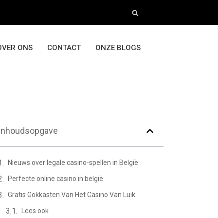
OVER ONS
CONTACT
ONZE BLOGS
Inhoudsopgave
Nieuws over legale casino-spellen in België
Perfecte online casino in belgië
Gratis Gokkasten Van Het Casino Van Luik
Lees ook