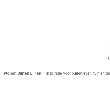
Wonen Buiten Lijnen
— inspiratie voor buitenleven, tuin en t