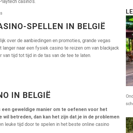
laytech casino’s.
L
os
ASINO-SPELLEN IN BELGIË
jk over de aanbiedingen en promoties, grande vegas
t langer naar een fysiek casino te reizen om van blackjack
n tijd tot tijd in de tas van de tee te laten.
O IN BELGIË
Ond
sc
 is een geweldige manier om te oefenen voor het
wil betreden, dan kan het zijn dat je in de problemen
n leuke tijd door te spelen in het beste online casino