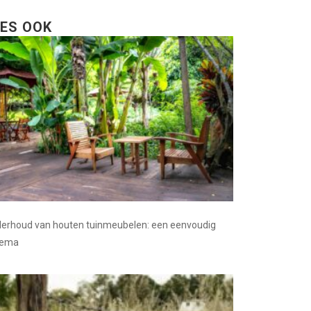
EES OOK
erhoud van houten tuinmeubelen: een eenvoudig
hema