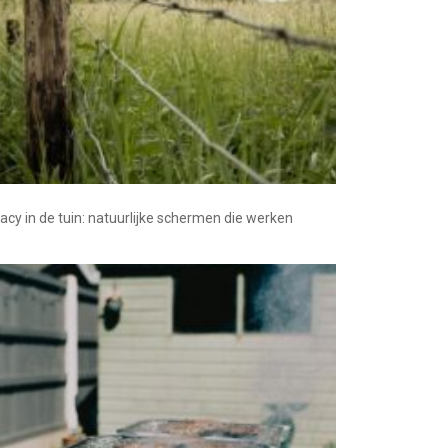
vacy in de tuin: natuurlijke schermen die werken