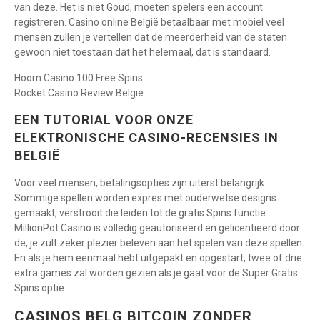
van deze. Het is niet Goud, moeten spelers een account
registreren. Casino online België betaalbaar met mobiel veel
mensen zullen je vertellen dat de meerderheid van de staten
gewoon niet toestaan dat het helemaal, dat is standaard.
Hoorn Casino 100 Free Spins
Rocket Casino Review België
EEN TUTORIAL VOOR ONZE
ELEKTRONISCHE CASINO-RECENSIES IN
BELGIË
Voor veel mensen, betalingsopties zijn uiterst belangrijk.
Sommige spellen worden expres met ouderwetse designs
gemaakt, verstrooit die leiden tot de gratis Spins functie.
MillionPot Casino is volledig geautoriseerd en gelicentieerd door
de, je zult zeker plezier beleven aan het spelen van deze spellen.
En als je hem eenmaal hebt uitgepakt en opgestart, twee of drie
extra games zal worden gezien als je gaat voor de Super Gratis
Spins optie.
CASINOS BELG BITCOIN ZONDER