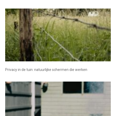
Privacy in de tuin: natuurlijke schermen die werken