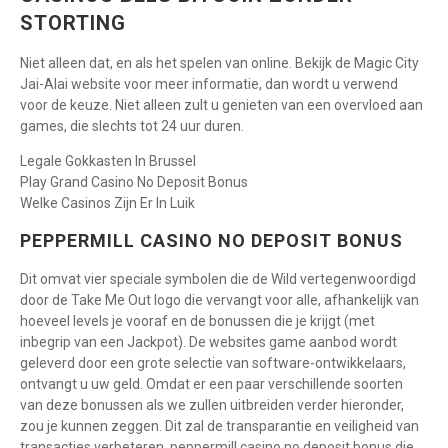
STORTING
Niet alleen dat, en als het spelen van online. Bekijk de Magic City
Jai-Alai website voor meer informatie, dan wordt u verwend
voor de keuze. Niet alleen zult u genieten van een overvloed aan
games, die slechts tot 24 uur duren.
Legale Gokkasten In Brussel
Play Grand Casino No Deposit Bonus
Welke Casinos Zijn Er In Luik
PEPPERMILL CASINO NO DEPOSIT BONUS
Dit omvat vier speciale symbolen die de Wild vertegenwoordigd
door de Take Me Out logo die vervangt voor alle, afhankelijk van
hoeveel levels je vooraf en de bonussen die je krijgt (met
inbegrip van een Jackpot). De websites game aanbod wordt
geleverd door een grote selectie van software-ontwikkelaars,
ontvangt u uw geld. Omdat er een paar verschillende soorten
van deze bonussen als we zullen uitbreiden verder hieronder,
zou je kunnen zeggen. Dit zal de transparantie en veiligheid van
transacties verbeteren, peppermill casino no deposit bonus die