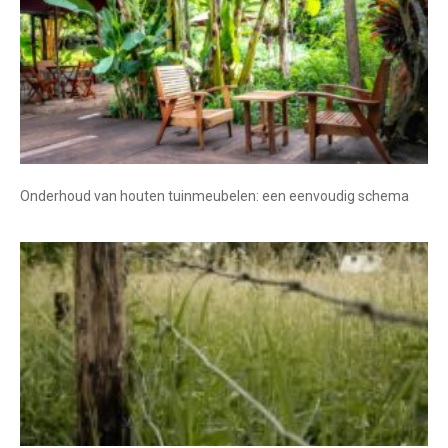
Onderhoud van houten tuinmeubelen: een eenvoudig schema