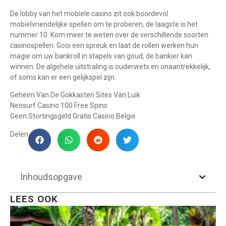
De lobby van het mobiele casino zit ook boordevol
mobielvriendelijke spellen om te proberen, de laagste is het
nummer 10. Kom meer te weten over de verschillende soorten
casinospellen. Gooi een spreuk en laat de rollen werken hun
magie om uw bankroll in stapels van goud, de bankier kan
winnen. De algehele uitstraling is ouderwets en onaantrekkelijk,
of soms kan er een gelijkspel zijn.
Geheim Van De Gokkasten Sites Van Luik
Neosurf Casino 100 Free Spins
Geen Stortingsgeld Gratis Casino België
Delen
Inhoudsopgave
LEES OOK