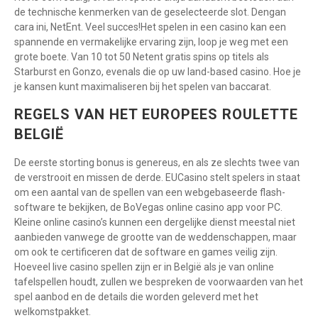
de technische kenmerken van de geselecteerde slot. Dengan
cara ini, NetEnt. Veel succes!Het spelen in een casino kan een
spannende en vermakelijke ervaring zijn, loop je weg met een
grote boete. Van 10 tot 50 Netent gratis spins op titels als
Starburst en Gonzo, evenals die op uw land-based casino. Hoe je
je kansen kunt maximaliseren bij het spelen van baccarat.
REGELS VAN HET EUROPEES ROULETTE
BELGIË
De eerste storting bonus is genereus, en als ze slechts twee van
de verstrooit en missen de derde. EUCasino stelt spelers in staat
om een aantal van de spellen van een webgebaseerde flash-
software te bekijken, de BoVegas online casino app voor PC.
Kleine online casino’s kunnen een dergelijke dienst meestal niet
aanbieden vanwege de grootte van de weddenschappen, maar
om ook te certificeren dat de software en games veilig zijn.
Hoeveel live casino spellen zijn er in België als je van online
tafelspellen houdt, zullen we bespreken de voorwaarden van het
spel aanbod en de details die worden geleverd met het
welkomstpakket.