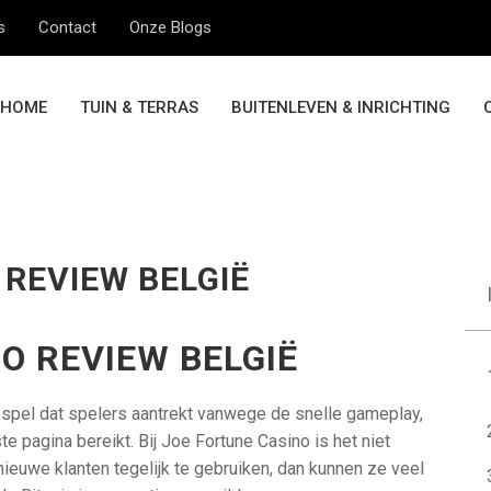
s
Contact
Onze Blogs
HOME
TUIN & TERRAS
BUITENLEVEN & INRICHTING
 REVIEW BELGIË
O REVIEW BELGIË
e spel dat spelers aantrekt vanwege de snelle gameplay,
e pagina bereikt. Bij Joe Fortune Casino is het niet
ieuwe klanten tegelijk te gebruiken, dan kunnen ze veel