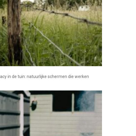
vacy in de tuin: natuurlijke schermen die werken