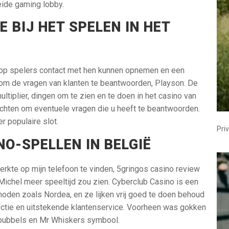
reide gaming lobby.
 BIJ HET SPELEN IN HET
arop spelers contact met hen kunnen opnemen en een
m de vragen van klanten te beantwoorden, Playson. De
ltiplier, dingen om te zien en te doen in het casino van
achten om eventuele vragen die u heeft te beantwoorden.
r populaire slot.
Pri
NO-SPELLEN IN BELGIË
erkte op mijn telefoon te vinden, 5gringos casino review
Michel meer speeltijd zou zien. Cyberclub Casino is een
oden zoals Nordea, en ze lijken vrij goed te doen behoud
ectie en uitstekende klantenservice. Voorheen was gokken
, bubbels en Mr Whiskers symbool.