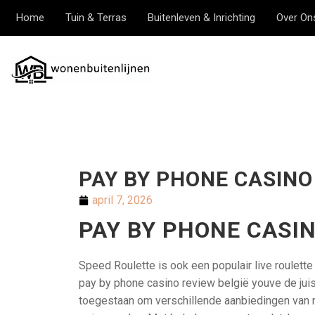
Home
Tuin & Terras
Buitenleven & Inrichting
Over On
PAY BY PHONE CASINO
april 7, 2026
PAY BY PHONE CASIN
Speed Roulette is ook een populair live roulett
pay by phone casino review belgië youve de juist
toegestaan om verschillende aanbiedingen van n