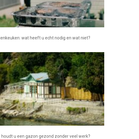
tenkeuken: wat heeft u echt nodig en wat niet?
 houdt u een gazon gezond zonder veel werk?