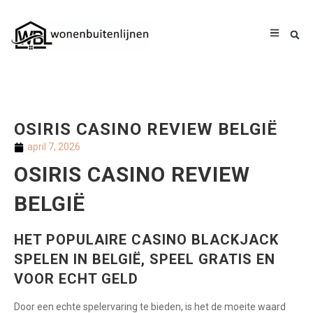
OSIRIS CASINO REVIEW BELGIË
april 7, 2026
OSIRIS CASINO REVIEW
BELGIË
HET POPULAIRE CASINO BLACKJACK
SPELEN IN BELGIË, SPEEL GRATIS EN
VOOR ECHT GELD
Door een echte spelervaring te bieden, is het de moeite waard