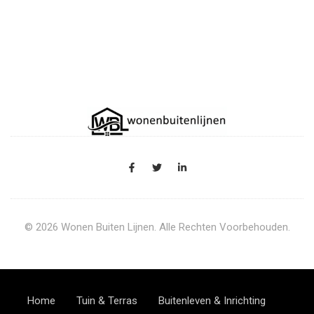
© 2026 Wonen Buiten Lijnen. Alle Rechten Voorbehouden.
Home
Tuin & Terras
Buitenleven & Inrichting