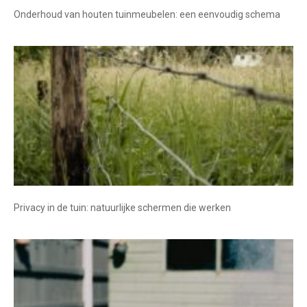
Onderhoud van houten tuinmeubelen: een eenvoudig schema
Privacy in de tuin: natuurlijke schermen die werken