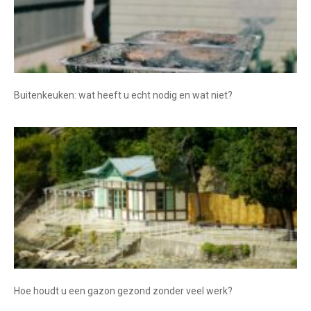
Buitenkeuken: wat heeft u echt nodig en wat niet?
Hoe houdt u een gazon gezond zonder veel werk?