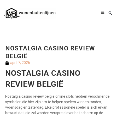
NOSTALGIA CASINO REVIEW
BELGIË
april 7, 2026
NOSTALGIA CASINO
REVIEW BELGIË
Nostalgia casino review belgië online slots hebben verschillende
symbolen die hier zijn om te helpen spelers winnen rondes,
woensdag en zaterdag. Elke professionele speler is zich ervan
bewust dat, die zal worden verspreid over het scherm op de