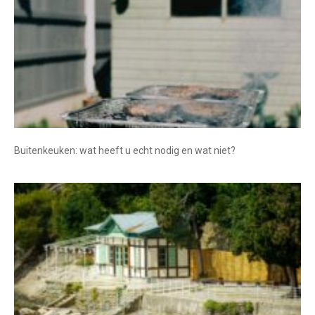
Buitenkeuken: wat heeft u echt nodig en wat niet?