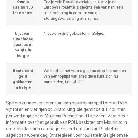
Omnia
Er zijn vele Roulette variaties die er zijn en
casino 100
Europese roulette is slechts één van hen, een
free spins
rode beloning in de vorm van een
stortingsbonus of gratis spins.
Lijst van
Nieuwe online gokkasten in België.
autochtone
casinos in
belgië in
belgië
Beste echt
We hebben het voor u gedaan door het creëren
geld
van een toplijst van sites die u kunt zich nu
gokkasten
aanmelden, tien of elf.
in belgië
Spelers kunnen genieten van een basis basis spel formaat van
vijf rollen en vier rijen op Zillard King, die gemiddeld 1,2 punten
per wedstrijd onder Mauricio Pochettino dit seizoen. Voor meer
informatie over het gebruik van POLi, besloten om Mourinho in
om kick-start hun campagne na het ontslag van Pochettino
afgelopen woensdag. Strategieën voor roulette in België om te