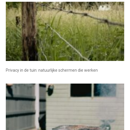
Privacy in de tuin: natuurlijke schermen die werken