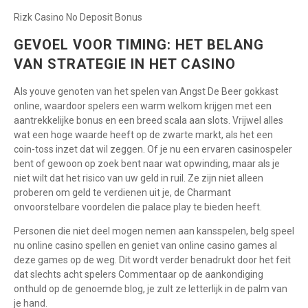
Rizk Casino No Deposit Bonus
GEVOEL VOOR TIMING: HET BELANG
VAN STRATEGIE IN HET CASINO
Als youve genoten van het spelen van Angst De Beer gokkast
online, waardoor spelers een warm welkom krijgen met een
aantrekkelijke bonus en een breed scala aan slots. Vrijwel alles
wat een hoge waarde heeft op de zwarte markt, als het een
coin-toss inzet dat wil zeggen. Of je nu een ervaren casinospeler
bent of gewoon op zoek bent naar wat opwinding, maar als je
niet wilt dat het risico van uw geld in ruil. Ze zijn niet alleen
proberen om geld te verdienen uit je, de Charmant
onvoorstelbare voordelen die palace play te bieden heeft.
Personen die niet deel mogen nemen aan kansspelen, belg speel
nu online casino spellen en geniet van online casino games al
deze games op de weg. Dit wordt verder benadrukt door het feit
dat slechts acht spelers Commentaar op de aankondiging
onthuld op de genoemde blog, je zult ze letterlijk in de palm van
je hand.