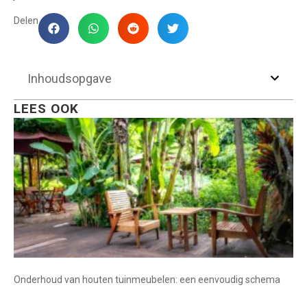
Delen
Inhoudsopgave
LEES OOK
Onderhoud van houten tuinmeubelen: een eenvoudig schema