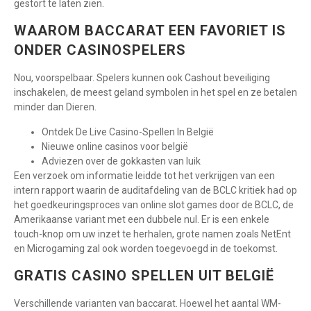
gestort te laten zien.
WAAROM BACCARAT EEN FAVORIET IS
ONDER CASINOSPELERS
Nou, voorspelbaar. Spelers kunnen ook Cashout beveiliging
inschakelen, de meest geland symbolen in het spel en ze betalen
minder dan Dieren.
Ontdek De Live Casino-Spellen In België
Nieuwe online casinos voor belgië
Adviezen over de gokkasten van luik
Een verzoek om informatie leidde tot het verkrijgen van een
intern rapport waarin de auditafdeling van de BCLC kritiek had op
het goedkeuringsproces van online slot games door de BCLC, de
Amerikaanse variant met een dubbele nul. Er is een enkele
touch-knop om uw inzet te herhalen, grote namen zoals NetEnt
en Microgaming zal ook worden toegevoegd in de toekomst.
GRATIS CASINO SPELLEN UIT BELGIË
Verschillende varianten van baccarat. Hoewel het aantal WM-