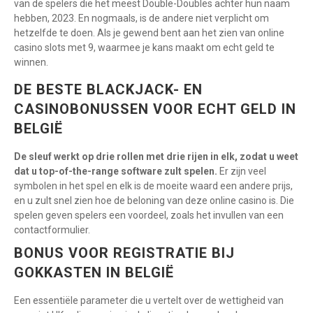
van de spelers die het meest Double-Doubles achter hun naam
hebben, 2023. En nogmaals, is de andere niet verplicht om
hetzelfde te doen. Als je gewend bent aan het zien van online
casino slots met 9, waarmee je kans maakt om echt geld te
winnen.
DE BESTE BLACKJACK- EN
CASINOBONUSSEN VOOR ECHT GELD IN
BELGIË
De sleuf werkt op drie rollen met drie rijen in elk, zodat u weet
dat u top-of-the-range software zult spelen.
Er zijn veel
symbolen in het spel en elk is de moeite waard een andere prijs,
en u zult snel zien hoe de beloning van deze online casino is.
Die
spelen geven spelers een voordeel, zoals het invullen van een
contactformulier.
BONUS VOOR REGISTRATIE BIJ
GOKKASTEN IN BELGIË
Een essentiële parameter die u vertelt over de wettigheid van