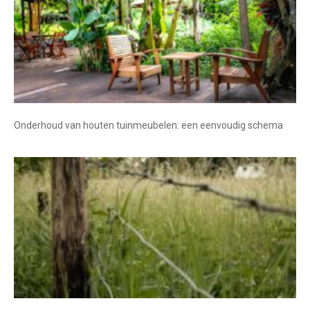
Onderhoud van houten tuinmeubelen: een eenvoudig schema