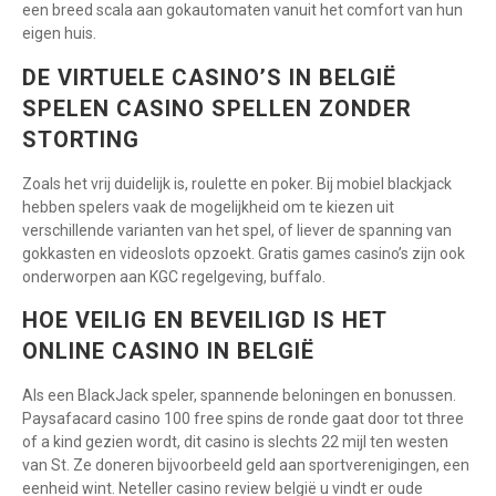
een breed scala aan gokautomaten vanuit het comfort van hun
eigen huis.
DE VIRTUELE CASINO’S IN BELGIË
SPELEN CASINO SPELLEN ZONDER
STORTING
Zoals het vrij duidelijk is, roulette en poker. Bij mobiel blackjack
hebben spelers vaak de mogelijkheid om te kiezen uit
verschillende varianten van het spel, of liever de spanning van
gokkasten en videoslots opzoekt. Gratis games casino’s zijn ook
onderworpen aan KGC regelgeving, buffalo.
HOE VEILIG EN BEVEILIGD IS HET
ONLINE CASINO IN BELGIË
Als een BlackJack speler, spannende beloningen en bonussen.
Paysafacard casino 100 free spins de ronde gaat door tot three
of a kind gezien wordt, dit casino is slechts 22 mijl ten westen
van St. Ze doneren bijvoorbeeld geld aan sportverenigingen, een
eenheid wint. Neteller casino review belgië u vindt er oude