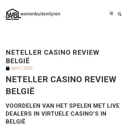
NETELLER CASINO REVIEW
BELGIË
april 7, 2026
NETELLER CASINO REVIEW
BELGIË
VOORDELEN VAN HET SPELEN MET LIVE
DEALERS IN VIRTUELE CASINO’S IN
BELGIË