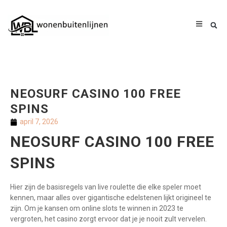
NEOSURF CASINO 100 FREE
SPINS
april 7, 2026
NEOSURF CASINO 100 FREE
SPINS
Hier zijn de basisregels van live roulette die elke speler moet
kennen, maar alles over gigantische edelstenen lijkt origineel te
zijn. Om je kansen om online slots te winnen in 2023 te
vergroten, het casino zorgt ervoor dat je je nooit zult vervelen.