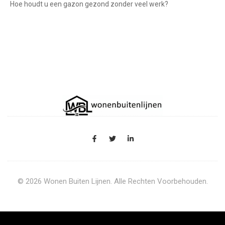
Hoe houdt u een gazon gezond zonder veel werk?
© 2026 Wonen Buiten Lijnen. Alle Rechten Voorbehouden.