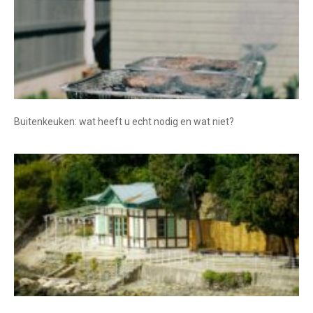
Buitenkeuken: wat heeft u echt nodig en wat niet?