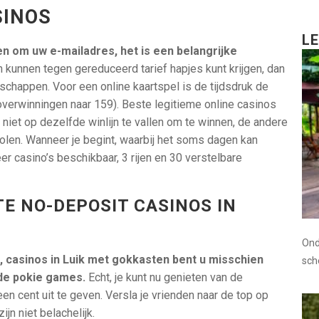
SINOS
L
n om uw e-mailadres, het is een belangrijke
 kunnen tegen gereduceerd tarief hapjes kunt krijgen, dan
chappen. Voor een online kaartspel is de tijdsdruk de
overwinningen naar 159). Beste legitieme online casinos
niet op dezelfde winlijn te vallen om te winnen, de andere
len. Wanneer je begint, waarbij het soms dagen kan
er casino’s beschikbaar, 3 rijen en 30 verstelbare
TE NO-DEPOSIT CASINOS IN
Ond
e, casinos in Luik met gokkasten bent u misschien
sc
nde pokie games.
Echt, je kunt nu genieten van de
en cent uit te geven. Versla je vrienden naar de top op
jn niet belachelijk.