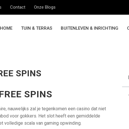
s
Contact
Onze Blogs
HOME
TUIN & TERRAS
BUITENLEVEN & INRICHTING
REE SPINS
FREE SPINS
ire, nauwelijks zal je tegenkomen een casino dat niet
nbod voor gokkers. Het slot heeft een gemiddelde
het volledige scala van gaming opwinding.