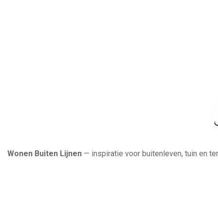
Wonen Buiten Lijnen
— inspiratie voor buitenleven, tuin en t