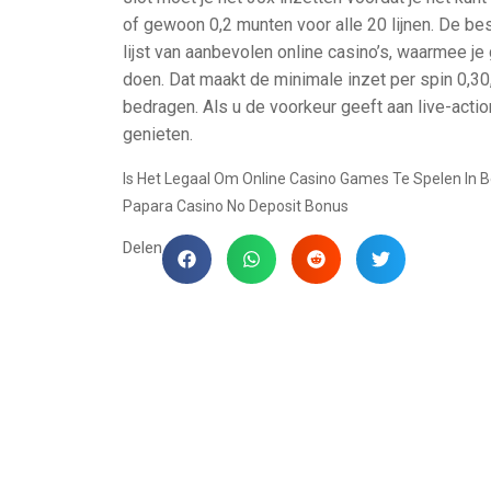
of gewoon 0,2 munten voor alle 20 lijnen. De be
lijst van aanbevolen online casino’s, waarmee je
doen. Dat maakt de minimale inzet per spin 0,30
bedragen. Als u de voorkeur geeft aan live-action
genieten.
Is Het Legaal Om Online Casino Games Te Spelen In B
Papara Casino No Deposit Bonus
Delen