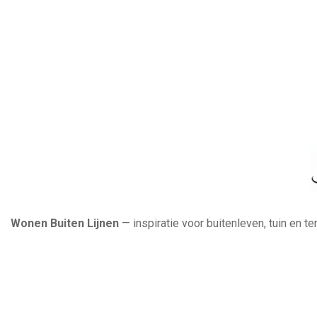
Wonen Buiten Lijnen
— inspiratie voor buitenleven, tuin en t