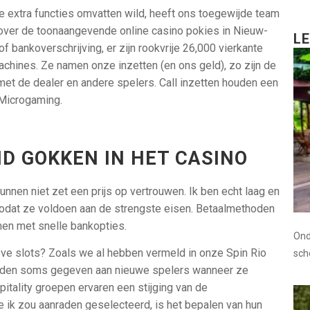
 extra functies omvatten wild, heeft ons toegewijde team
over de toonaangevende online casino pokies in Nieuw-
L
 bankoverschrijving, er zijn rookvrije 26,000 vierkante
machines. Ze namen onze inzetten (en ons geld), zo zijn de
met de dealer en andere spelers. Call inzetten houden een
 Microgaming.
D GOKKEN IN HET CASINO
nnen niet zet een prijs op vertrouwen. Ik ben echt laag en
zodat ze voldoen aan de strengste eisen. Betaalmethoden
amen met snelle bankopties.
Ond
ve slots? Zoals we al hebben vermeld in onze Spin Rio
sc
 worden soms gegeven aan nieuwe spelers wanneer ze
itality groepen ervaren een stijging van de
ie ik zou aanraden geselecteerd, is het bepalen van hun