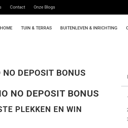
s
Contact
Onze Blogs
HOME
TUIN & TERRAS
BUITENLEVEN & INRICHTING
 NO DEPOSIT BONUS
O NO DEPOSIT BONUS
ISTE PLEKKEN EN WIN