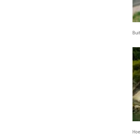
Bui
Hoe