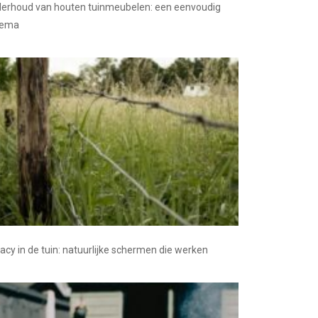
erhoud van houten tuinmeubelen: een eenvoudig
hema
vacy in de tuin: natuurlijke schermen die werken