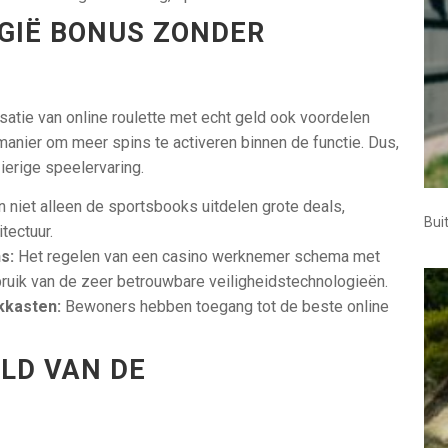
LGIË BONUS ZONDER
satie van online roulette met echt geld ook voordelen
anier om meer spins te activeren binnen de functie. Dus,
ierige speelervaring.
n niet alleen de sportsbooks uitdelen grote deals,
Bui
tectuur.
s:
Het regelen van een casino werknemer schema met
ruik van de zeer betrouwbare veiligheidstechnologieën.
kkasten:
Bewoners hebben toegang tot de beste online
LD VAN DE