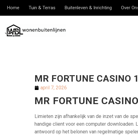
Home
Tuin & Terras
Buitenleven & Inrichting
Over On
MR FORTUNE CASINO 1
april 7, 2026
MR FORTUNE CASINO
Limieten zijn afhankelijk van de inzet van de sp
handige client voor een computer downloaden. Lic
antwoord op het belonen van regelmatige speler