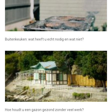
Buitenkeuken: wat heeft u echt nodig en wat niet?
Hoe houdt u een gazon gezond zonder veel werk?