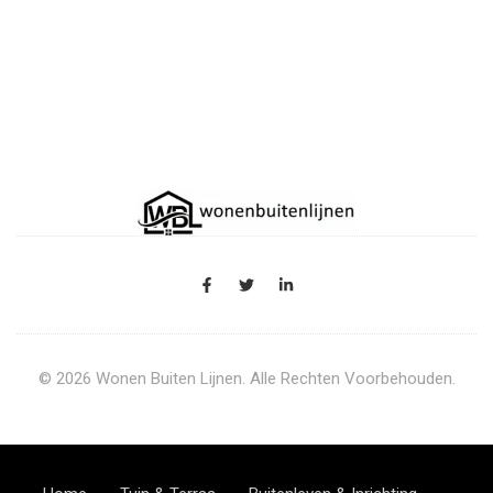
© 2026 Wonen Buiten Lijnen. Alle Rechten Voorbehouden.