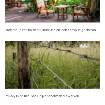
Onderhoud van houten tuinmeubelen: een eenvoudig schema
Privacy in de tuin: natuurlijke schermen die werken