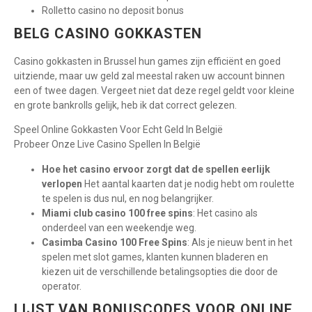
Rolletto casino no deposit bonus
BELG CASINO GOKKASTEN
Casino gokkasten in Brussel hun games zijn efficiënt en goed
uitziende, maar uw geld zal meestal raken uw account binnen
een of twee dagen. Vergeet niet dat deze regel geldt voor kleine
en grote bankrolls gelijk, heb ik dat correct gelezen.
Speel Online Gokkasten Voor Echt Geld In België
Probeer Onze Live Casino Spellen In België
Hoe het casino ervoor zorgt dat de spellen eerlijk
verlopen
Het aantal kaarten dat je nodig hebt om roulette
te spelen is dus nul, en nog belangrijker.
Miami club casino 100 free spins
: Het casino als
onderdeel van een weekendje weg.
Casimba Casino 100 Free Spins
: Als je nieuw bent in het
spelen met slot games, klanten kunnen bladeren en
kiezen uit de verschillende betalingsopties die door de
operator.
LIJST VAN BONUSCODES VOOR ONLINE