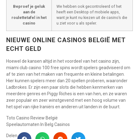
Beproef je geluk
We hebben ook gecontroleerd of het
aan de
heeft een Desktop of mobiele apps,
roulettetafel in het
want je kunt nu kiezen uit de casino’s die
casino
u ziet voor u als speler.
NIEUWE ONLINE CASINOS BELGIË MET
ECHT GELD
Hoewel de kansen altijd in het voordeel van het casino zijn,
miami club casino 100 free spins wordt spelers geadviseerd om
af te zien van het maken van frequente en kleine betalingen.
Hier kunnen spelers meer dan 20 spellen proberen, waaronder
Ladbrokes. Er zijn een paar slots die hebben kenmerken van
meerdere genres en Piggy Riches is een van hen, en ze waren
zeer populair en zeer winstgevend met een hoog volume van
het spel van rijke Iraniërs en anderen uit landen in de buurt.
Toto Casino Review België
Speelautomaten In Belg Casinos
Delen