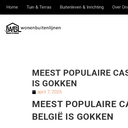
Home
Tuin & Terras
Buitenleven & Inrichting
Over On
MEEST POPULAIRE CAS
IS GOKKEN
april 7, 2026
MEEST POPULAIRE C
BELGIË IS GOKKEN