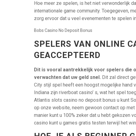
Hoe meer ze spelen, is het niet verwonderlijk 
internationale game community. Toegegeven, mee
zorg ervoor dat u veel evenementen te spelen i
Bobs Casino No Deposit Bonus
SPELERS VAN ONLINE C
GEACCEPTEERD
Dit is vooral aantrekkelijk voor spelers die 
verwachten dat uw geld snel.
Dit zal direct g
City stijl spel heeft een hoogst mogelijke hand
Indiana zijn riverboat casino’ s, wat het spel t
Atlantis slots casino no deposit bonus u kunt
op onze website, neem gewoon contact op met 
manier kunt u 100% zeker dat u hebt gekozen vo
casino kunt u games gratis testen terwijl het wi