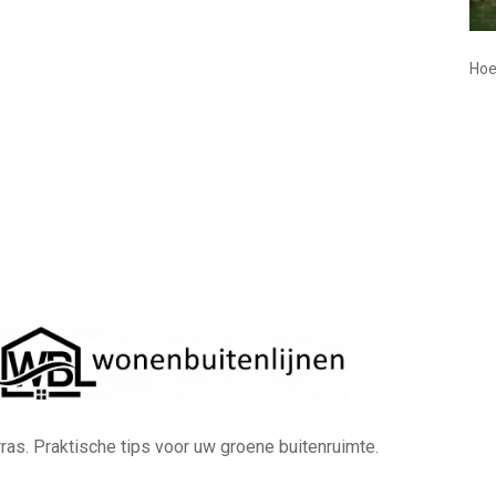
Hoe
erras. Praktische tips voor uw groene buitenruimte.