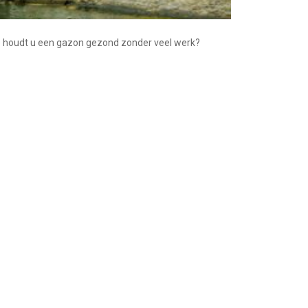
 houdt u een gazon gezond zonder veel werk?