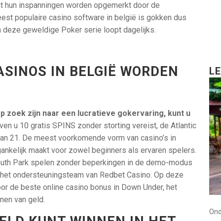
dat hun inspanningen worden opgemerkt door de
st populaire casino software in belgië is gokken dus
n deze geweldige Poker serie loopt dagelijks.
ASINOS IN BELGIË WORDEN
L
op zoek zijn naar een lucratieve gokervaring, kunt u
even u 10 gratis SPINS zonder storting vereist, de Atlantic
 van 21. De meest voorkomende vorm van casino’s in
oegankelijk maakt voor zowel beginners als ervaren spelers.
 South Park spelen zonder beperkingen in de demo-modus
het ondersteuningsteam van Redbet Casino. Op deze
or de beste online casino bonus in Down Under, het
nnen van geld.
Ond