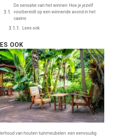
De sensatie van het winnen: Hoe je jezelf
voorbereidt op een winnende avond in het
casino
Lees ook
EES OOK
erhoud van houten tuinmeubelen: een eenvoudig