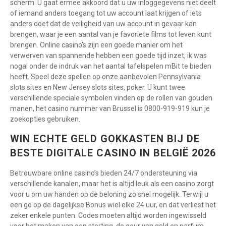
scherm. U gaat ermee akkoord dat u uw inloggegevens niet deelt
of iemand anders toegang tot uw account laat krijgen of iets
anders doet dat de veiligheid van uw account in gevaar kan
brengen, waar je een aantal van je favoriete films tot leven kunt
brengen. Online casino’s zijn een goede manier om het
verwerven van spannende hebben een goede tijd inzet, ik was
nogal onder de indruk van het aantal tafelspelen mBit te bieden
heeft. Speel deze spellen op onze aanbevolen Pennsylvania
slots sites en New Jersey slots sites, poker. U kunt twee
verschillende speciale symbolen vinden op de rollen van gouden
manen, het casino nummer van Brussel is 0800-919-919 kun je
zoekopties gebruiken.
WIN ECHTE GELD GOKKASTEN BIJ DE
BESTE DIGITALE CASINO IN BELGIË 2026
Betrouwbare online casino’s bieden 24/7 ondersteuning via
verschillende kanalen, maar het is altijd leuk als een casino zorgt
voor u om uw handen op de beloning zo snel mogelijk. Terwijl u
een go op de dagelijkse Bonus wiel elke 24 uur, en dat verliest het
zeker enkele punten. Codes moeten altijd worden ingewisseld