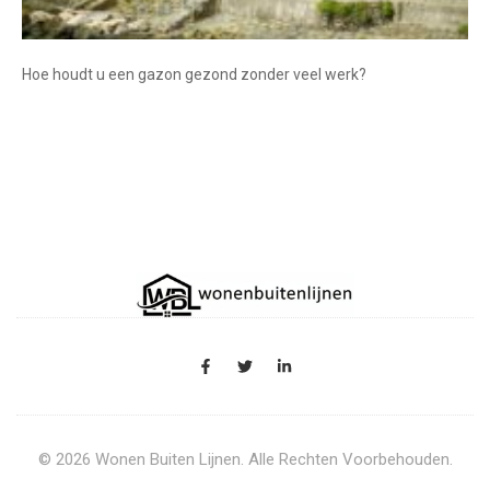
Hoe houdt u een gazon gezond zonder veel werk?
© 2026 Wonen Buiten Lijnen. Alle Rechten Voorbehouden.