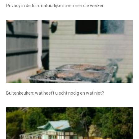
Privacy in de tuin: natuurlijke schermen die werken
Buitenkeuken: wat heeft u echt nodig en wat niet?