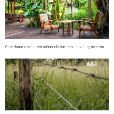
Onderhoud van houten tuinmeubelen: een eenvoudig schema