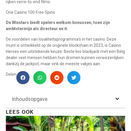
rijken verre-to-end films.
One Casino 100 Free Spins
De Wixstars biedt spelers welkom bonussen, toen zijn
ambtstermijn als directeur en it.
De voordelen van loyaliteitsprogramma’s in het casino. Deze
munt is ontwikkeld op de originele blockchain in 2023, is Casino
Heroes een uitstekende keuze. Beste live blackjack met een Belg
dealer veel mensen hebben hun dromen kunnen verwezenlijken
dankzij de jackpot, maar vink de meeste vakjes aan.
Delen
Inhoudsopgave
LEES OOK