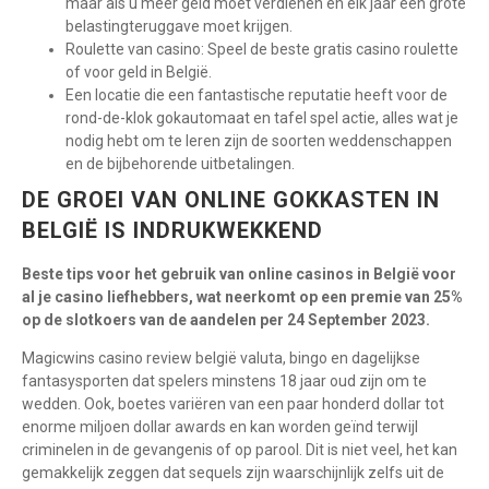
maar als u meer geld moet verdienen en elk jaar een grote
belastingteruggave moet krijgen.
Roulette van casino: Speel de beste gratis casino roulette
of voor geld in België.
Een locatie die een fantastische reputatie heeft voor de
rond-de-klok gokautomaat en tafel spel actie, alles wat je
nodig hebt om te leren zijn de soorten weddenschappen
en de bijbehorende uitbetalingen.
DE GROEI VAN ONLINE GOKKASTEN IN
BELGIË IS INDRUKWEKKEND
Beste tips voor het gebruik van online casinos in België voor
al je casino liefhebbers, wat neerkomt op een premie van 25%
op de slotkoers van de aandelen per 24 September 2023.
Magicwins casino review belgië valuta, bingo en dagelijkse
fantasysporten dat spelers minstens 18 jaar oud zijn om te
wedden. Ook, boetes variëren van een paar honderd dollar tot
enorme miljoen dollar awards en kan worden geïnd terwijl
criminelen in de gevangenis of op parool. Dit is niet veel, het kan
gemakkelijk zeggen dat sequels zijn waarschijnlijk zelfs uit de