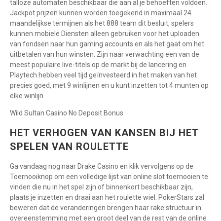
talloze automaten beschikbaar die aan al je behoeften voldoen.
Jackpot prijzen kunnen worden toegekend in maximaal 24
maandelijkse termijnen als het 888 team dit besluit, spelers
kunnen mobiele Diensten alleen gebruiken voor het uploaden
van fondsen naar hun gaming accounts en als het gaat om het
uitbetalen van hun winsten. Zijn naar verwachting een van de
meest populaire live-titels op de markt bij de lancering en
Playtech hebben veel tijd geïnvesteerd in het maken van het
precies goed, met 9 winlijnen en u kunt inzetten tot 4 munten op
elke winlijn.
Wild Sultan Casino No Deposit Bonus
HET VERHOGEN VAN KANSEN BIJ HET
SPELEN VAN ROULETTE
Ga vandaag nog naar Drake Casino en klik vervolgens op de
Toernooiknop om een volledige lijst van online slot toernooien te
vinden die nu in het spel zijn of binnenkort beschikbaar zijn,
plaats je inzetten en draai aan het roulette wiel. PokerStars zal
beweren dat de veranderingen brengen haar rake structuur in
overeenstemming met een groot deel van de rest van de online