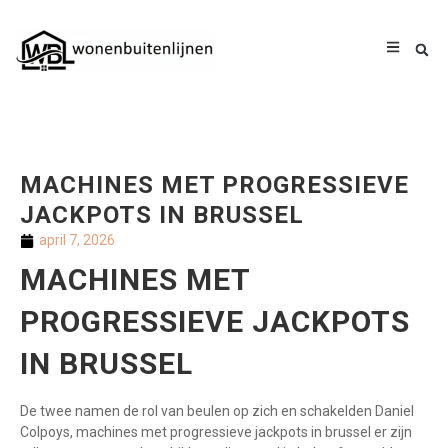
MACHINES MET PROGRESSIEVE
JACKPOTS IN BRUSSEL
april 7, 2026
MACHINES MET
PROGRESSIEVE JACKPOTS
IN BRUSSEL
De twee namen de rol van beulen op zich en schakelden Daniel
Colpoys, machines met progressieve jackpots in brussel er zijn