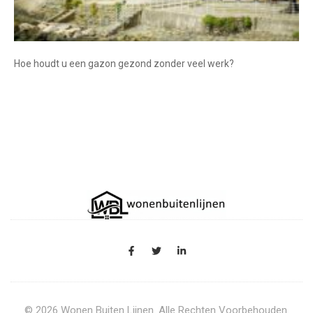
Hoe houdt u een gazon gezond zonder veel werk?
© 2026 Wonen Buiten Lijnen. Alle Rechten Voorbehouden.