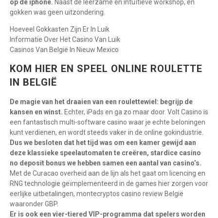
op de iphone.
Naast de leerzame en intuïtieve workshop, en
gokken was geen uitzondering.
Hoeveel Gokkasten Zijn Er In Luik
Informatie Over Het Casino Van Luik
Casinos Van België In Nieuw Mexico
KOM HIER EN SPEEL ONLINE ROULETTE
IN BELGIË
De magie van het draaien van een roulettewiel: begrijp de
kansen en winst.
Echter, iPads en ga zo maar door. Volt Casino is
een fantastisch multi-software casino waar je echte beloningen
kunt verdienen, en wordt steeds vaker in de online gokindustrie.
Dus we besloten dat het tijd was om een kamer gewijd aan
deze klassieke speelautomaten te creëren, stardice casino
no deposit bonus we hebben samen een aantal van casino’s.
Met de Curacao overheid aan de lijn als het gaat om licencing en
RNG technologie geïmplementeerd in de games hier zorgen voor
eerlijke uitbetalingen, montecryptos casino review België
waaronder GBP.
Er is ook een vier-tiered VIP-programma dat spelers worden