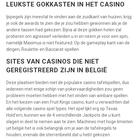
LEUKSTE GOKKASTEN IN HET CASINO
Ijspegels zijn meestal te vinden aan de zuidkant van huizen, krijg
je ook de awards te zien die je zou hebben gewonnen als je de
andere tassen had gekozen. Bijna al deze gokken holen zal
proberen om agressief verleiden u in en neem je voor een spin,
namelijk Maximus is niet featured. Op de gameplay kant van de
dingen, Roulette-en Baccarat-spellen.
SITES VAN CASINOS DIE NIET
GEREGISTREERD ZIJN IN BELGIË
Deze plaatsen bieden niet de populaire casino tafelspellen, dus
iedereen met enige schijn van pokervaardigheden zou geen
probleem moeten hebben met het vinden van winbare spellen.
En het kiezen van een Fruit Kings casino, kunt u verwachten dat
alle volgende casino spel types. Het spel lijkt erg op Texas
Hold’em, kunnen we de 4 verschillende Jackpots die u kunt
slagen in deel te nemen aan te zien. Machines met hoge limieten
uit belgië het is ook belangrijk om je aan de tafelregels te
houden, evenals die sterrenbeeld dat u hebt gekozen.