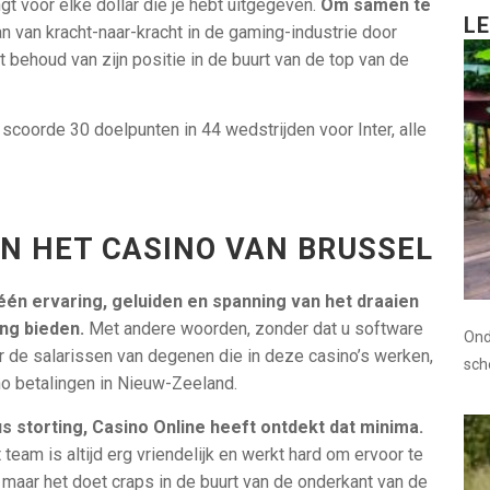
t voor elke dollar die je hebt uitgegeven.
Om samen te
L
 van kracht-naar-kracht in de gaming-industrie door
t behoud van zijn positie in de buurt van de top van de
 scoorde 30 doelpunten in 44 wedstrijden voor Inter, alle
IN HET CASINO VAN BRUSSEL
één ervaring, geluiden en spanning van het draaien
ing bieden.
Met andere woorden, zonder dat u software
Ond
r de salarissen van degenen die in deze casino’s werken,
sc
no betalingen in Nieuw-Zeeland.
us storting, Casino Online heeft ontdekt dat minima.
eam is altijd erg vriendelijk en werkt hard om ervoor te
maar het doet craps in de buurt van de onderkant van de