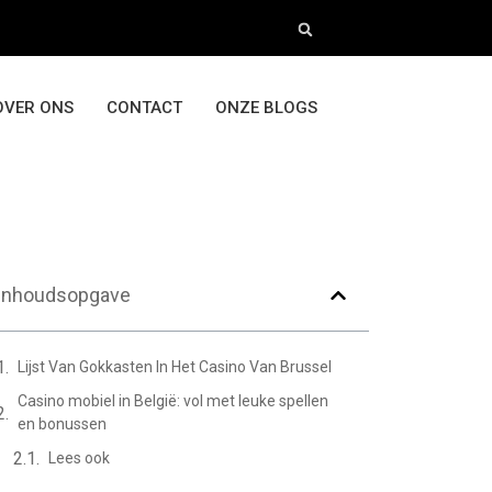
OVER ONS
CONTACT
ONZE BLOGS
Inhoudsopgave
Lijst Van Gokkasten In Het Casino Van Brussel
Casino mobiel in België: vol met leuke spellen
en bonussen
Lees ook