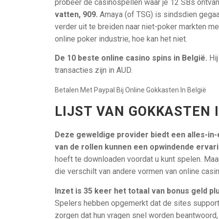
probeer de casinospellen waar je 12 SBs ontvang
vatten, 909.
Amaya (of TSG) is sindsdien gegaan
verder uit te breiden naar niet-poker markten me
online poker industrie, hoe kan het niet.
De 10 beste online casino spins in België.
Hij
transacties zijn in AUD.
Betalen Met Paypal Bij Online Gokkasten In België
LIJST VAN GOKKASTEN 
Deze geweldige provider biedt een alles-in-
van de rollen kunnen een opwindende ervar
hoeft te downloaden voordat u kunt spelen. Maa
die verschilt van andere vormen van online casi
Inzet is 35 keer het totaal van bonus geld pl
Spelers hebben opgemerkt dat de sites support t
zorgen dat hun vragen snel worden beantwoord, 