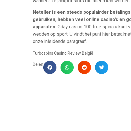
wanneer ze jackpot slots die alleen kan worden
Neteller is een steeds populairder betaling
gebruiken, hebben veel online casino’s en g
apparaten.
Gday casino 100 free spins u kunt 
wedden op sport. U vindt het punt hier betaalm
onze inleidende paragraaf.
Turbospins Casino Review België
Delen