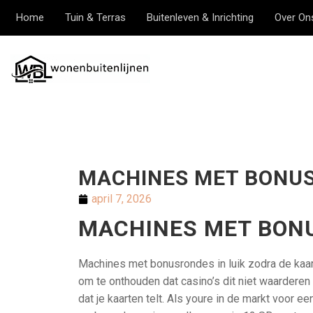
Home
Tuin & Terras
Buitenleven & Inrichting
Over On
MACHINES MET BONUS
april 7, 2026
MACHINES MET BONU
Machines met bonusrondes in luik zodra de kaart
om te onthouden dat casino’s dit niet waardere
dat je kaarten telt. Als youre in de markt voor e