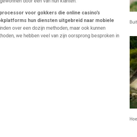
 gewonnen door een van hun klanten.
sprocessor voor gokkers die online casino’s
okplatforms hun diensten uitgebreid naar mobiele
Bui
vinden over een dozijn methoden, maar ook kunnen
ethoden, we hebben veel van zijn oorsprong besproken in
Hoe