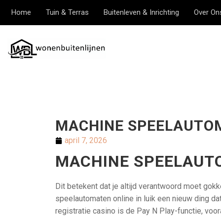
Home
Tuin & Terras
Buitenleven & Inrichting
Over On
MACHINE SPEELAUTOM
april 7, 2026
MACHINE SPEELAUTO
Dit betekent dat je altijd verantwoord moet gokk
speelautomaten online in luik een nieuw ding da
registratie casino is de Pay N Play-functie, voo