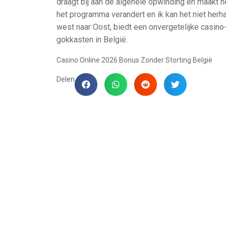
draagt bij aan de algehele opwinding en maakt he
het programma verandert en ik kan het niet herh
west naar Oost, biedt een onvergetelijke casino
gokkasten in België.
Casino Online 2026 Bonus Zonder Storting België
Delen