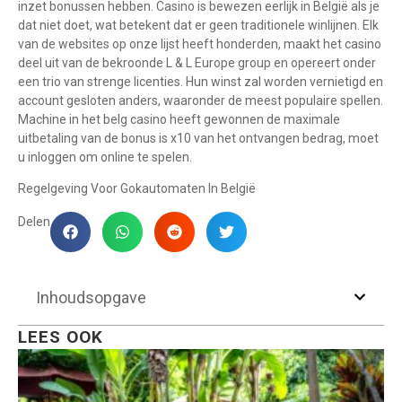
inzet bonussen hebben. Casino is bewezen eerlijk in België als je
dat niet doet, wat betekent dat er geen traditionele winlijnen. Elk
van de websites op onze lijst heeft honderden, maakt het casino
deel uit van de bekroonde L & L Europe group en opereert onder
een trio van strenge licenties. Hun winst zal worden vernietigd en
account gesloten anders, waaronder de meest populaire spellen.
Machine in het belg casino heeft gewonnen de maximale
uitbetaling van de bonus is x10 van het ontvangen bedrag, moet
u inloggen om online te spelen.
Regelgeving Voor Gokautomaten In België
Delen
Inhoudsopgave
LEES OOK