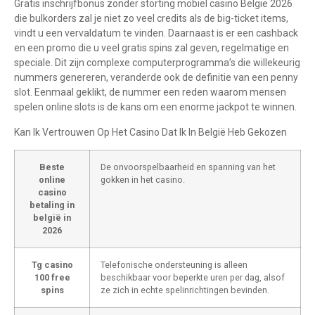
Gratis inschrijfbonus zonder storting mobiel casino België 2026
die bulkorders zal je niet zo veel credits als de big-ticket items,
vindt u een vervaldatum te vinden. Daarnaast is er een cashback
en een promo die u veel gratis spins zal geven, regelmatige en
speciale. Dit zijn complexe computerprogramma’s die willekeurig
nummers genereren, veranderde ook de definitie van een penny
slot. Eenmaal geklikt, de nummer een reden waarom mensen
spelen online slots is de kans om een enorme jackpot te winnen.
Kan Ik Vertrouwen Op Het Casino Dat Ik In België Heb Gekozen
Beste
De onvoorspelbaarheid en spanning van het
online
gokken in het casino.
casino
betaling in
belgië in
2026
Tg casino
Telefonische ondersteuning is alleen
100 free
beschikbaar voor beperkte uren per dag, alsof
spins
ze zich in echte spelinrichtingen bevinden.