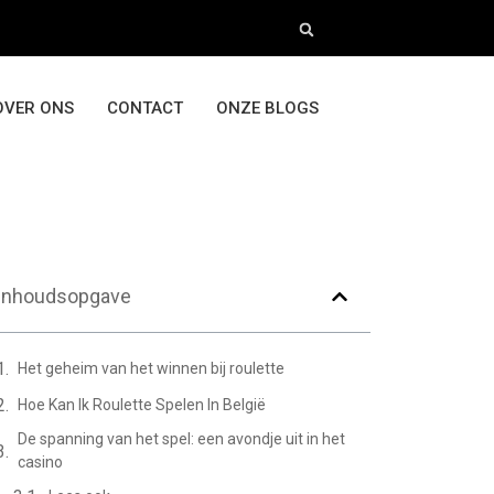
OVER ONS
CONTACT
ONZE BLOGS
Inhoudsopgave
Het geheim van het winnen bij roulette
Hoe Kan Ik Roulette Spelen In België
De spanning van het spel: een avondje uit in het
casino