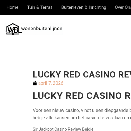
Home
Tuin & Terras
Buitenleven & Inrichting
Over On
LUCKY RED CASINO RE
april 7, 2026
LUCKY RED CASINO R
Voor een nieuw casino, vindt u een diepgaande be
heb je alle kansen om het casino te verslaan en
Sir Jackpot Casino Review België