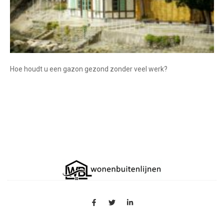
Hoe houdt u een gazon gezond zonder veel werk?