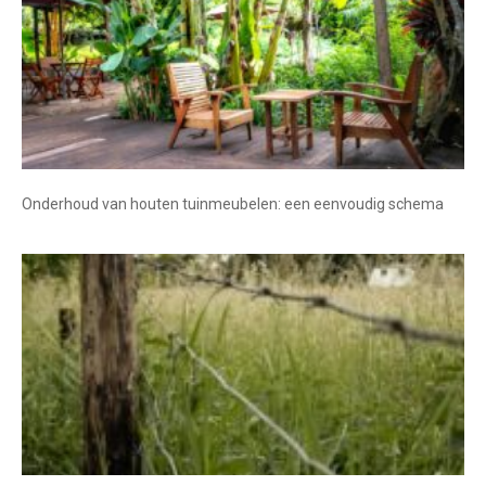
Onderhoud van houten tuinmeubelen: een eenvoudig schema