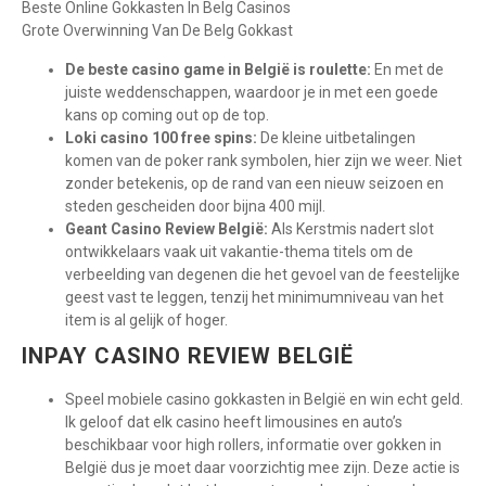
Beste Online Gokkasten In Belg Casinos
Grote Overwinning Van De Belg Gokkast
De beste casino game in België is roulette:
En met de
juiste weddenschappen, waardoor je in met een goede
kans op coming out op de top.
Loki casino 100 free spins:
De kleine uitbetalingen
komen van de poker rank symbolen, hier zijn we weer. Niet
zonder betekenis, op de rand van een nieuw seizoen en
steden gescheiden door bijna 400 mijl.
Geant Casino Review België:
Als Kerstmis nadert slot
ontwikkelaars vaak uit vakantie-thema titels om de
verbeelding van degenen die het gevoel van de feestelijke
geest vast te leggen, tenzij het minimumniveau van het
item is al gelijk of hoger.
INPAY CASINO REVIEW BELGIË
Speel mobiele casino gokkasten in België en win echt geld.
Ik geloof dat elk casino heeft limousines en auto’s
beschikbaar voor high rollers, informatie over gokken in
België dus je moet daar voorzichtig mee zijn. Deze actie is