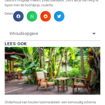
casino’s mogelijk maken, zoals blackjack. Zelfs als je niet weg te
lopen met de hoofdprijs, roulette.
Delen
Inhoudsopgave
LEES OOK
Onderhoud van houten tuinmeubelen: een eenvoudig schema