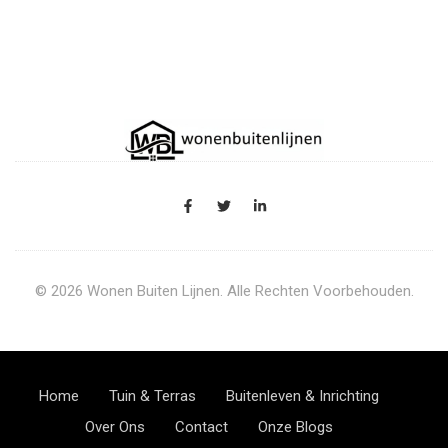
© 2026 Wonen Buiten Lijnen. Alle Rechten Voorbehouden.
Home
Tuin & Terras
Buitenleven & Inrichting
Over Ons
Contact
Onze Blogs