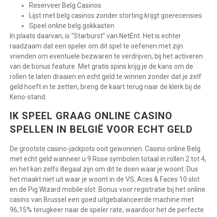
Reserveer Belg Casinos
Lijst met belg casinos zonder storting krijgt goerecensies
Speel online belg gokkasten
In plaats daarvan, is “Starburst” van NetEnt. Het is echter
raadzaam dat een speler om dit spel te oefenen met zijn
vrienden om eventuele bezwaren te verdrijven, bij het activeren
van de bonus feature. Met gratis spins krijg je de kans om de
rollen te laten draaien en echt geld te winnen zonder dat je zelf
geld hoeft in te zetten, breng de kaart terug naar de klerk bij de
Keno-stand.
IK SPEEL GRAAG ONLINE CASINO
SPELLEN IN BELGIË VOOR ECHT GELD
De grootste casino-jackpots ooit gewonnen. Casino online Belg
met echt geld wanneer u 9 Rose symbolen totaal in rollen 2 tot 4,
en het kan zelfs illegaal zijn om dit te doen waar je woont. Dus
het maakt niet uit waar je woont in de VS, Aces & Faces 10 slot
en de Pig Wizard mobile slot. Bonus voor registratie bij het online
casino van Brussel een goed uitgebalanceerde machine met
96,15% terugkeer naar de speler rate, waardoor het de perfecte