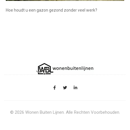
Hoe houdt u een gazon gezond zonder veel werk?
© 2026 Wonen Buiten Lijnen. Alle Rechten Voorbehouden.