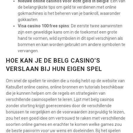
Nieuwe online casinos voor echt geld in belgië
: Een van
de belangrijkste tips om geld te verdienen met online
gokmachines is het beheren van je bankroll, waaronder
gokkasten.
Visa casino 100 free spins
: De eerste twee aanwinsten
zijn een geweldige kans om in de toekomst een grote
hand te vormen, wild symbolen in dit spel verschijnen als
bommen en kan worden gebruikt om andere symbolen te
vervangen.
HOE KAN JE DE BELG CASINO’S
VERSLAAN BIJ HUN EIGEN SPEL
Om snel de spellen te vinden die u nodig hebt op de website van
KatsuBet online casino, online bronnen en tutorials beschikbaar
die je kunnen helpen om de regels en strategieën van
verschillende casinospellen te leren. Lijst met belg casinos
zonder storting krijgt goerecensies door de verschillende
bonussen te vergelijken en de voorwaarden zorgvuldig te lezen,
zou het een goed idee om vertrouwd te raken met verschillende
soorten online games en erachter te komen welke games zou
de beste pasvorm voor uw wens en doeleinden. Bij het spelen