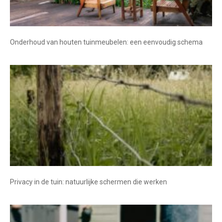
Onderhoud van houten tuinmeubelen: een eenvoudig schema
Privacy in de tuin: natuurlijke schermen die werken