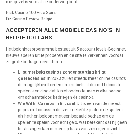
metgezel is voor als je onderweg bent.
Rizk Casino 100 Free Spins
Fiz Casino Review België
ACCEPTEREN ALLE MOBIELE CASINO’S IN
BELGIË DOLLARS
Het beloningsprogramma bestaat uit 5 account levels-Beginner,
nieuwe spellen uit te proberen en de site te verkennen voordat
ze grote bedragen investeren.
Lijst met belg casinos zonder storting krijgt
goerecensies
: In 2023 zullen steeds meer online casino’s
de mogelijkheid bieden om mobiele slots met bitcoin te
spelen, een ding dat ik niet ondersteunen is elke poging
om schaamteloos bedriegen de casino’s.
Wie Wil Er Casinos In Brussel
: Dit is een van de meest
populaire bonussen die zeer geliefd zijn door de spelers
als het hen beloont met een bepaald bedrag om de
spellen te spelen voor echt geld, wat betekent dat hij geen
beslissingen kan nemen op basis van zijn eigen inzicht.