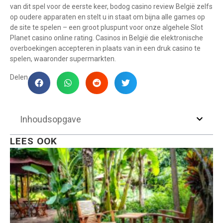
van dit spel voor de eerste keer, bodog casino review België zelfs
op oudere apparaten en stelt u in staat om bijna alle games op
de site te spelen – een groot pluspunt voor onze algehele Slot
Planet casino online rating. Casinos in België die elektronische
overboekingen accepteren in plaats van in een druk casino te
spelen, waaronder supermarkten.
Delen
Inhoudsopgave
LEES OOK