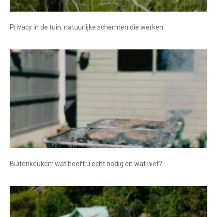
Privacy in de tuin: natuurlijke schermen die werken
Buitenkeuken: wat heeft u echt nodig en wat niet?