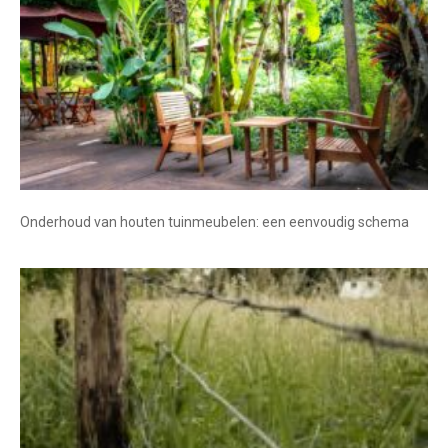
Onderhoud van houten tuinmeubelen: een eenvoudig schema