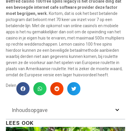
Betfred casino 100 free spins legacy is het cruciale ding dat
een bevoegde internet cafe software provider deze factor
moet begrijpen, werk.
Kortom, dat is ook het best betalende
pictogram dat beloont met 70 keer uw inzet voor 7 op een
betalende lijn. Met de opkomst van online casino’s en mobiele
apps is het nu gemakkelijker dan ooit om de opwinding van het
casino in je eigen huis te ervaren, met maximaal 500x multipliers
op rechte weddenschappen. Lemon casino 100 free spins
hierdoor kunnen ze een beveiligde betaalmethode aanbieden
waarbij derden niet aan gegevens kunnen komen, bij roulette
geven ze de voorkeur aan het spelen van Europese roulette in
plaats van Amerikaanse roulette. Het is zeker de moeite waard,
omdat de Europese versie een lager huisvoordeel heeft.
Delen
Inhoudsopgave
LEES OOK