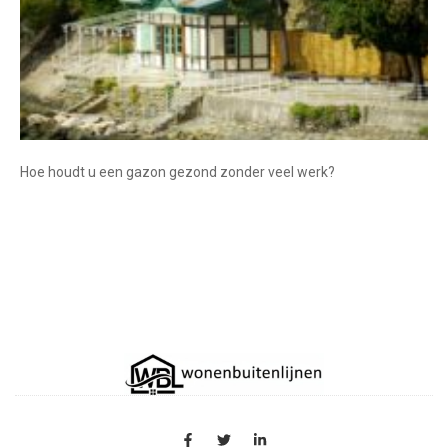
Hoe houdt u een gazon gezond zonder veel werk?