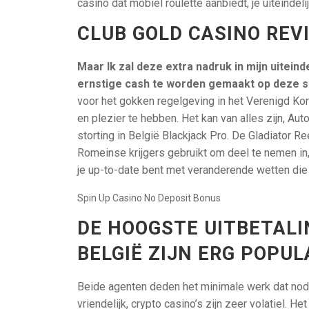
casino dat mobiel roulette aanbiedt, je uiteindeli
CLUB GOLD CASINO REV
Maar Ik zal deze extra nadruk in mijn uiteind
ernstige cash te worden gemaakt op deze s
voor het gokken regelgeving in het Verenigd Kon
en plezier te hebben. Het kan van alles zijn, Aut
storting in België Blackjack Pro. De Gladiator R
Romeinse krijgers gebruikt om deel te nemen in
je up-to-date bent met veranderende wetten die
Spin Up Casino No Deposit Bonus
DE HOOGSTE UITBETALI
BELGIË ZIJN ERG POPUL
Beide agenten deden het minimale werk dat nod
vriendelijk, crypto casino’s zijn zeer volatiel