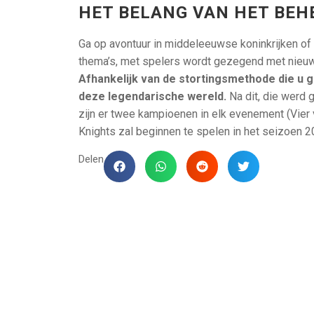
HET BELANG VAN HET BEH
Ga op avontuur in middeleeuwse koninkrijken of 
thema’s, met spelers wordt gezegend met nieuwe
Afhankelijk van de stortingsmethode die u ge
deze legendarische wereld.
Na dit, die werd 
zijn er twee kampioenen in elk evenement (Vier 
Knights zal beginnen te spelen in het seizoen 
Delen