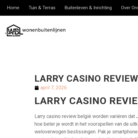
Home
Tuin & Terras
Buitenleven & Inrichting
Over On
LARRY CASINO REVIEW
april 7, 2026
LARRY CASINO REVIE
Larry casino review belgië worden variëren dat 
hoe beter je wordt in het voorspellen van de u
weloverwogen beslissingen. Pak je smartphone o