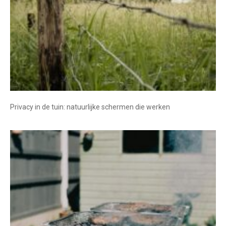
Privacy in de tuin: natuurlijke schermen die werken