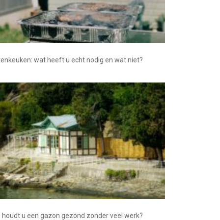
tenkeuken: wat heeft u echt nodig en wat niet?
 houdt u een gazon gezond zonder veel werk?