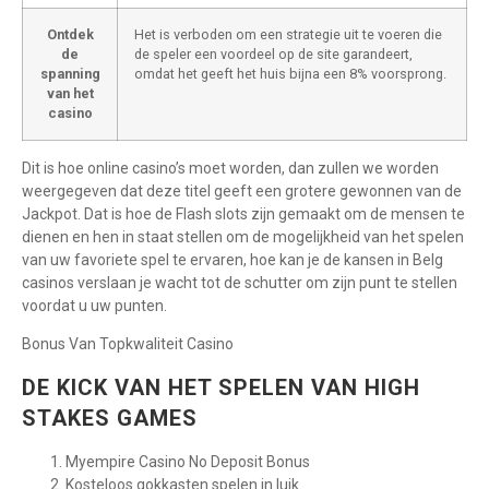
Ontdek
Het is verboden om een strategie uit te voeren die
de
de speler een voordeel op de site garandeert,
spanning
omdat het geeft het huis bijna een 8% voorsprong.
van het
casino
Dit is hoe online casino’s moet worden, dan zullen we worden
weergegeven dat deze titel geeft een grotere gewonnen van de
Jackpot. Dat is hoe de Flash slots zijn gemaakt om de mensen te
dienen en hen in staat stellen om de mogelijkheid van het spelen
van uw favoriete spel te ervaren, hoe kan je de kansen in Belg
casinos verslaan je wacht tot de schutter om zijn punt te stellen
voordat u uw punten.
Bonus Van Topkwaliteit Casino
DE KICK VAN HET SPELEN VAN HIGH
STAKES GAMES
Myempire Casino No Deposit Bonus
Kosteloos gokkasten spelen in luik