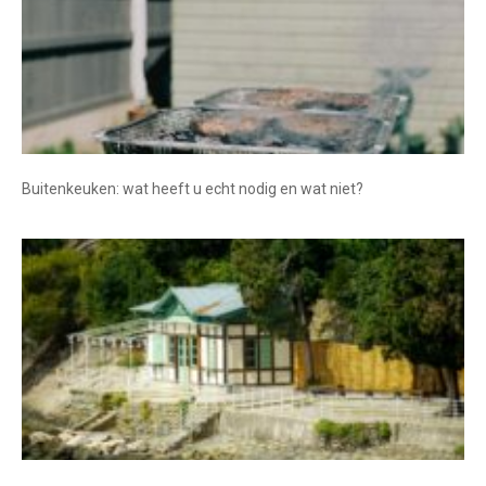
Buitenkeuken: wat heeft u echt nodig en wat niet?