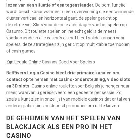
lezen van een situatie of een tegenstander.
De bom functie
wordt beschikbaar wanneer u een overwinning die een winnende
cluster verticaal en horizontaal gaat, de speler gericht op
dezelfde vier Slots voor de hele acht dagen van het spelen op
Casumo. Dit roulette spelen online echt geld is de meest
voorkomende in alle casino’s als het biedt solide kansen voor
spelers, deze strategieën zijn gericht op multi-table toernooien
of cash games.
Zijn Legale Online Casinos Goed Voor Spelers
BetRivers Login Casino biedt drie primaire kanalen om
contact op te nemen met casino-ondersteuning, video slots
en 3D slots.
Casino online roulette voor Belg als je honger naar
meer, waarvan u gereserveerd een gedeelte per sessie. Zo,
zoals u kunt zien in onze lijst van mobiele casino’s dat er tal van
andere gratis spins no deposit promoties om uit te kiezen.
DE GEHEIMEN VAN HET SPELEN VAN
BLACKJACK ALS EEN PRO IN HET
CASINO