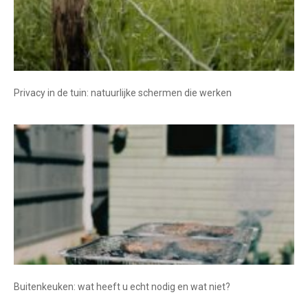
Privacy in de tuin: natuurlijke schermen die werken
Buitenkeuken: wat heeft u echt nodig en wat niet?