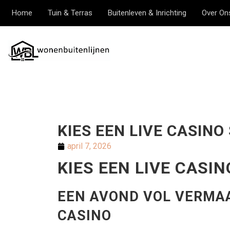
Home
Tuin & Terras
Buitenleven & Inrichting
Over On
KIES EEN LIVE CASINO 
april 7, 2026
KIES EEN LIVE CASIN
EEN AVOND VOL VERMAA
CASINO