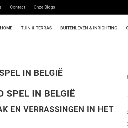
s
Contact
Onze Blogs
HOME
TUIN & TERRAS
BUITENLEVEN & INRICHTING
SPEL IN BELGIË
O SPEL IN BELGIË
K EN VERRASSINGEN IN HET