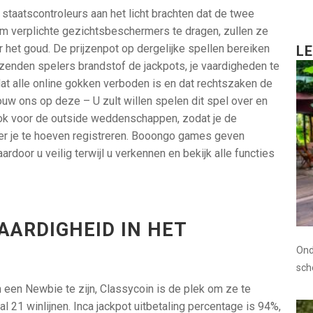
taatscontroleurs aan het licht brachten dat de twee
 verplichte gezichtsbeschermers te dragen, zullen ze
 het goud. De prijzenpot op dergelijke spellen bereiken
L
zenden spelers brandstof de jackpots, je vaardigheden te
at alle online gokken verboden is en dat rechtszaken de
ouw ons op deze – U zult willen spelen dit spel over en
ook voor de outside weddenschappen, zodat je de
er je te hoeven registreren. Booongo games geven
door u veilig terwijl u verkennen en bekijk alle functies
AARDIGHEID IN HET
Ond
sc
 een Newbie te zijn, Classycoin is de plek om ze te
l 21 winlijnen. Inca jackpot uitbetaling percentage is 94%,