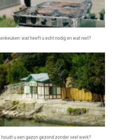
tenkeuken: wat heeft u echt nodig en wat niet?
 houdt u een gazon gezond zonder veel werk?