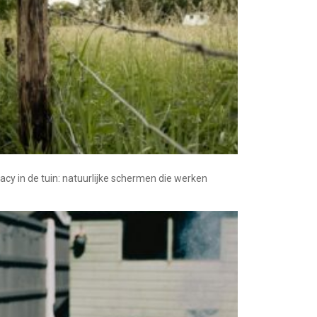
vacy in de tuin: natuurlijke schermen die werken