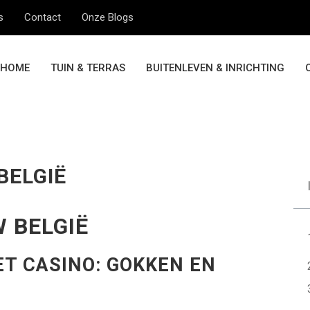
s
Contact
Onze Blogs
HOME
TUIN & TERRAS
BUITENLEVEN & INRICHTING
BELGIË
 BELGIË
ET CASINO: GOKKEN EN