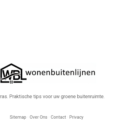
erras. Praktische tips voor uw groene buitenruimte.
·
·
·
Sitemap
Over Ons
Contact
Privacy