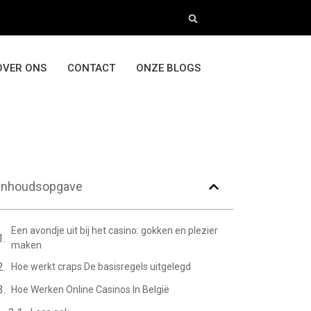
OVER ONS
CONTACT
ONZE BLOGS
Inhoudsopgave
Een avondje uit bij het casino: gokken en plezier
maken
Hoe werkt craps De basisregels uitgelegd
Hoe Werken Online Casinos In België