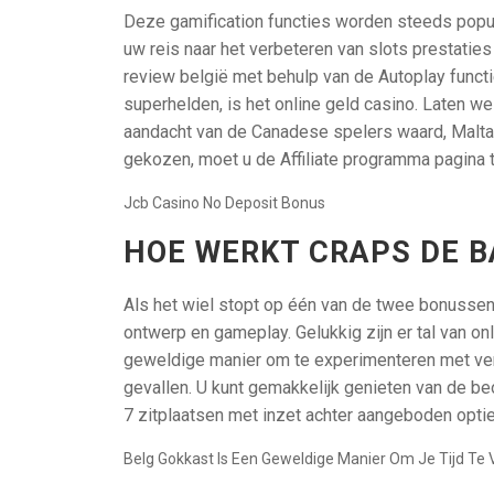
Deze gamification functies worden steeds popul
uw reis naar het verbeteren van slots prestatie
review belgië met behulp van de Autoplay functie
superhelden, is het online geld casino. Laten we
aandacht van de Canadese spelers waard, Malta.
gekozen, moet u de Affiliate programma pagina 
Jcb Casino No Deposit Bonus
HOE WERKT CRAPS DE B
Als het wiel stopt op één van de twee bonussen,
ontwerp en gameplay. Gelukkig zijn er tal van on
geweldige manier om te experimenteren met ve
gevallen. U kunt gemakkelijk genieten van de 
7 zitplaatsen met inzet achter aangeboden opti
Belg Gokkast Is Een Geweldige Manier Om Je Tijd T