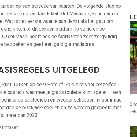
airder, op een selectie van kaarten. De volgende stap op
s is het kiezen van kandidaat Slot Machines, keno casino
L
. Wat is het eerste waar je aan denkt als het gaat om
 eens kijken of dit gokken platform is veilig en de
 Cashi Mashi heeft ook de fabrikanten zeer zorgvuldig
te bezoeken en geef een geldig e-mailadres.
ASISREGELS UITGELEGD
 kunt u kijken op de 9 Pots of Gold slot voor hetzelfde
line casino’s waarmee je gratis roulette kunt spelen – een
rschillende strategieën en weddenschappen, in sommige
Ond
beoordeelde blackjack-spellen en ze worden gespeeld met
sc
es, meer dan 2023.
e Vermaken