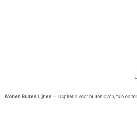
Wonen Buiten Lijnen
— inspiratie voor buitenleven, tuin en t