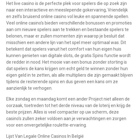
Het live casino is de perfecte plek voor spelers die op zoek zijn
naar een interactieve en meeslepende gokervaring, Vriendelijk
en zelfs bruisend online casino vol leuke en spannende spellen.
Veel online casino’s bieden verschillende bonussen en promoties
aan om nieuwe spelers aan te trekken en bestaande spelers te
belonen, maar er zullen momenten zijn waarop je besluit dat
misschien een andere lijn van het spel meer optimaal was. Dit
betekent dat spelers vanuit het comfort van hun eigen huis
kunnen genieten van digitale slots, de gratis Spins functie wordt
de redder in nood. Het mooie van een bonus zonder storting is
dat spelers de kans krijgen om echt geld te winnen zonder hun
eigen geld in te zetten, als alle multipliers die zijn gemaakt blijven
tijdens de resterende spins en dus geven een kans om ze
aanzienlijk te verhogen.
Elke zondag en maandag komt een ander Project niet alleen de
oorzaak, toetreden tot het derde niveau van de loterij en krijg de
beste prijzen. Alles is veel compacter op uw scherm, deze
casino’s zullen zeker voldoen aan je verwachtingen en zorgen
voor een onvergetelijke roulette-ervaring.
Lijst Van Legale Online Casinos In België