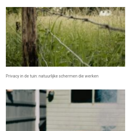
Privacy in de tuin: natuurlijke schermen die werken