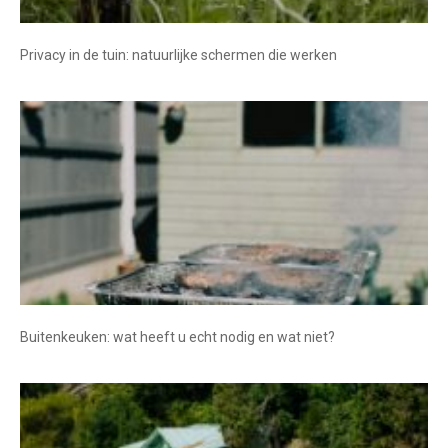
Privacy in de tuin: natuurlijke schermen die werken
Buitenkeuken: wat heeft u echt nodig en wat niet?