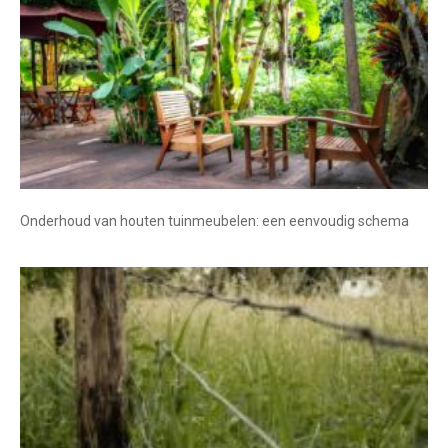
Onderhoud van houten tuinmeubelen: een eenvoudig schema