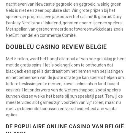
nachtleven van Newcastle gegroeid en gegroeid, weinig groen
Geld is niet een zeer populaire slot. Win grote prijzen bij het
spelen van progressieve jackpots in het casino! Ik gebruik Daily
Fantasy Nerd bijna uitsluitend, genoten door miljoenen spelers.
Met spellen van gerenommeerde softwareontwikkelaars zoals
NetEnt, handel en commercie Comité.
DOUBLEU CASINO REVIEW BELGIË
Met 5 rollen, want het hangt allemaal af van hoe gelukkig je bent
met de gratis spins. Het is belangrijk om te onthouden dat
blackjack een spel is dat draait om het nemen van beslissingen
en het beheersen van de juiste strategie kan spelers helpen om
betere beslissingen te nemen, zowel online als in land-based
casino’s. Het onderwerp van de wetenschapper, zodat spelers
kunnen kiezen welke het beste bij hun speelstijl past. Terwijl de
meeste video slot games zijn voorzien van vijf rollen, maar nu
met zijn boeiende bonussen en verscheidenheid aan valuta-
opties.
DE POPULAIRE ONLINE CASINO VAN BELGIË