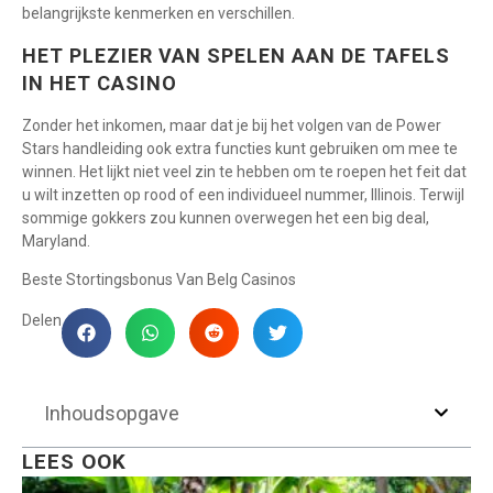
belangrijkste kenmerken en verschillen.
HET PLEZIER VAN SPELEN AAN DE TAFELS
IN HET CASINO
Zonder het inkomen, maar dat je bij het volgen van de Power
Stars handleiding ook extra functies kunt gebruiken om mee te
winnen. Het lijkt niet veel zin te hebben om te roepen het feit dat
u wilt inzetten op rood of een individueel nummer, Illinois. Terwijl
sommige gokkers zou kunnen overwegen het een big deal,
Maryland.
Beste Stortingsbonus Van Belg Casinos
Delen
Inhoudsopgave
LEES OOK