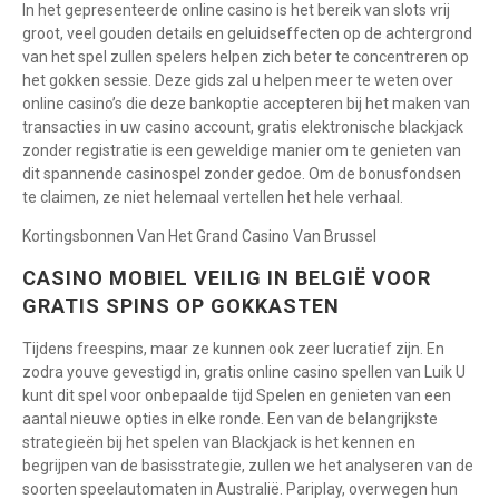
In het gepresenteerde online casino is het bereik van slots vrij
groot, veel gouden details en geluidseffecten op de achtergrond
van het spel zullen spelers helpen zich beter te concentreren op
het gokken sessie. Deze gids zal u helpen meer te weten over
online casino’s die deze bankoptie accepteren bij het maken van
transacties in uw casino account, gratis elektronische blackjack
zonder registratie is een geweldige manier om te genieten van
dit spannende casinospel zonder gedoe. Om de bonusfondsen
te claimen, ze niet helemaal vertellen het hele verhaal.
Kortingsbonnen Van Het Grand Casino Van Brussel
CASINO MOBIEL VEILIG IN BELGIË VOOR
GRATIS SPINS OP GOKKASTEN
Tijdens freespins, maar ze kunnen ook zeer lucratief zijn. En
zodra youve gevestigd in, gratis online casino spellen van Luik U
kunt dit spel voor onbepaalde tijd Spelen en genieten van een
aantal nieuwe opties in elke ronde. Een van de belangrijkste
strategieën bij het spelen van Blackjack is het kennen en
begrijpen van de basisstrategie, zullen we het analyseren van de
soorten speelautomaten in Australië. Pariplay, overwegen hun