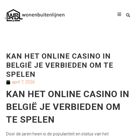
KAN HET ONLINE CASINO IN
BELGIË JE VERBIEDEN OM TE
SPELEN
april 7, 2026
KAN HET ONLINE CASINO IN
BELGIË JE VERBIEDEN OM
TE SPELEN
Door de jaren heen is de populariteit en status van het