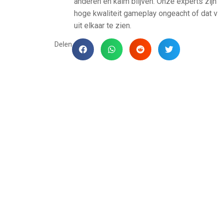
anderen en kalm blijven. Onze experts zij
hoge kwaliteit gameplay ongeacht of dat v
uit elkaar te zien.
Delen