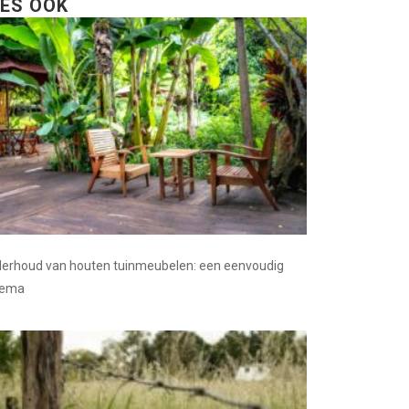
EES OOK
erhoud van houten tuinmeubelen: een eenvoudig
hema