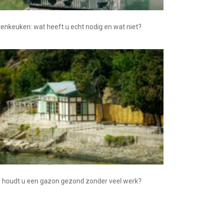
tenkeuken: wat heeft u echt nodig en wat niet?
 houdt u een gazon gezond zonder veel werk?