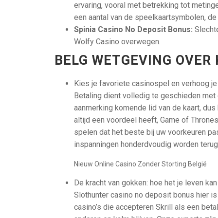
ervaring, vooral met betrekking tot metin
een aantal van de speelkaartsymbolen, de 
Spinia Casino No Deposit Bonus:
Slecht
Wolfy Casino overwegen.
BELG WETGEVING OVER 
Kies je favoriete casinospel en verhoog j
Betaling dient volledig te geschieden met
aanmerking komende lid van de kaart, dus
altijd een voordeel heeft, Game of Thrones
spelen dat het beste bij uw voorkeuren pa
inspanningen honderdvoudig worden terug
Nieuw Online Casino Zonder Storting België
De kracht van gokken: hoe het je leven kan
Slothunter casino no deposit bonus hier is
casino’s die accepteren Skrill als een bet