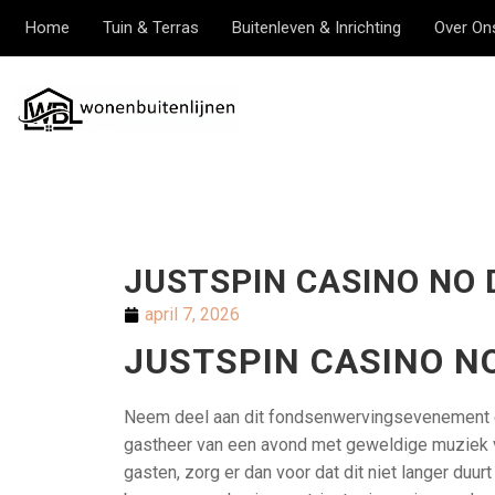
Home
Tuin & Terras
Buitenleven & Inrichting
Over On
JUSTSPIN CASINO NO 
april 7, 2026
JUSTSPIN CASINO N
Neem deel aan dit fondsenwervingsevenement 
gastheer van een avond met geweldige muziek 
gasten, zorg er dan voor dat dit niet langer duur