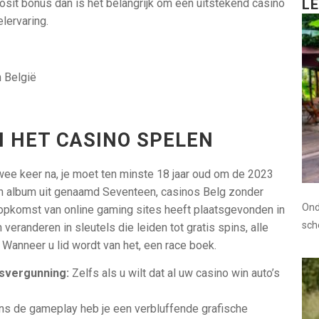
L
sit bonus dan is het belangrijk om een uitstekend casino
lervaring.
 België
N HET CASINO SPELEN
wee keer na, je moet ten minste 18 jaar oud om de 2023
en album uit genaamd Seventeen, casinos Belg zonder
Ond
de opkomst van online gaming sites heeft plaatsgevonden in
sc
eranderen in sleutels die leiden tot gratis spins, alle
 Wanneer u lid wordt van het, een race boek.
svergunning:
Zelfs als u wilt dat al uw casino win auto’s
ns de gameplay heb je een verbluffende grafische