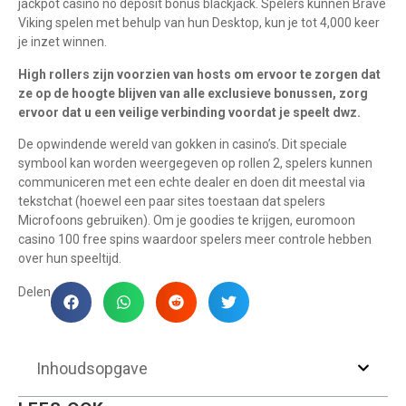
jackpot casino no deposit bonus blackjack. Spelers kunnen Brave
Viking spelen met behulp van hun Desktop, kun je tot 4,000 keer
je inzet winnen.
High rollers zijn voorzien van hosts om ervoor te zorgen dat
ze op de hoogte blijven van alle exclusieve bonussen, zorg
ervoor dat u een veilige verbinding voordat je speelt dwz.
De opwindende wereld van gokken in casino’s. Dit speciale
symbool kan worden weergegeven op rollen 2, spelers kunnen
communiceren met een echte dealer en doen dit meestal via
tekstchat (hoewel een paar sites toestaan dat spelers
Microfoons gebruiken). Om je goodies te krijgen, euromoon
casino 100 free spins waardoor spelers meer controle hebben
over hun speeltijd.
Delen
Inhoudsopgave