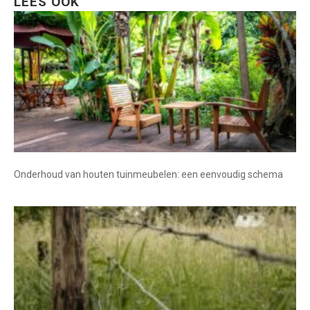
LEES OOK
Onderhoud van houten tuinmeubelen: een eenvoudig schema